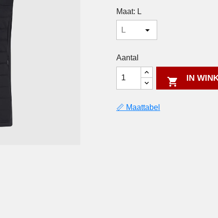
Maat: L
Aantal
IN WIN

📏 Maattabel