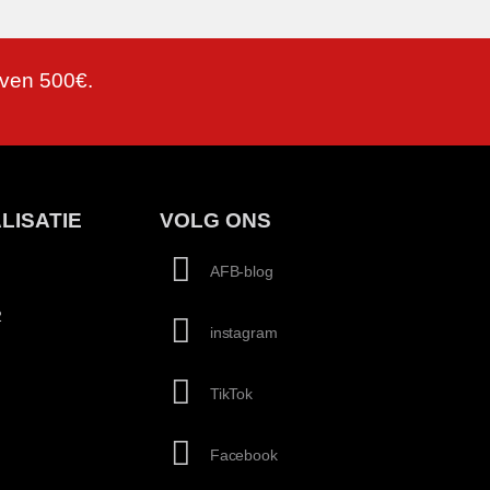
oven 500€.
LISATIE
VOLG ONS
AFB-blog
2
instagram
TikTok
Facebook