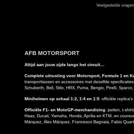
Veelgestelde vragen
AFB MOTORSPORT
Altijd aan jouw zijde langs het circuit…
Complete uitrusting voor Motorsport, Formule 1 en K
transporttassen en accessoires met dezelfde specificatie
Schuberth, Bell, Stilo, HRX, Puma, Bengio, Pirelli, Spar
Minihelmen op schaal 1:2, 1:4 en 1:5
: officiële replic
Officiële F1- en MotoGP-merchandising
: petten, t-sh
Haas, Ducati, Yamaha, Honda, Aprilia en KTM, en coureur
Márquez, Álex Márquez, Francesco Bagnaia, Fabio Quarta