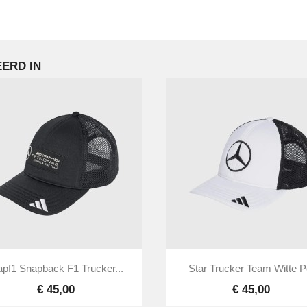
ERD IN


Snel bekijken
Snel bekijken
pf1 Snapback F1 Trucker...
Star Trucker Team Witte P
€ 45,00
€ 45,00