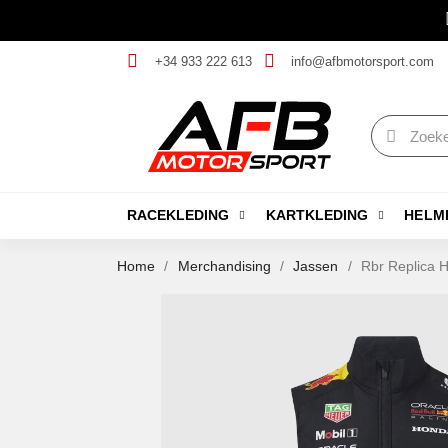
+34 933 222 613
info@afbmotorsport.com
RACEKLEDING
KARTKLEDING
HELM
Home
Merchandising
Jassen
Rbr Replica H