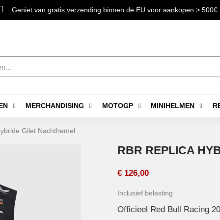
Geniet van gratis verzending binnen de EU voor aankopen > 500€
EN
MERCHANDISING
MOTOGP
MINIHELMEN
R
ybride Gilet Nachthemel
RBR REPLICA HY
€ 126,00
Inclusief belasting
Officieel Red Bull Racing 2