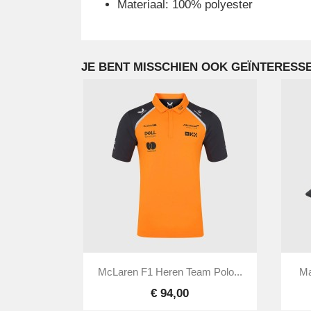
Materiaal: 100% polyester
JE BENT MISSCHIEN OOK GEÏNTERESSE

Snel bekijken
McLaren F1 Heren Team Polo...
Ma
€ 94,00