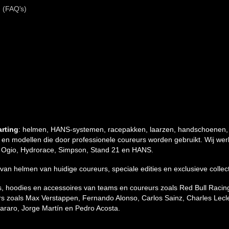
 (FAQ's)
arting
: helmen, HANS-systemen, racepakken, laarzen, handschoenen,
s en modellen die door professionele coureurs worden gebruikt. Wij we
co, Ogio, Hydrorace, Simpson, Stand 21 en HANS.
a’s van helmen van huidige coureurs, speciale edities en exclusieve coll
irts, hoodies en accessoires van teams en coureurs zoals Red Bull Raci
s zoals Max Verstappen, Fernando Alonso, Carlos Sainz, Charles Lecler
raro, Jorge Martín en Pedro Acosta.