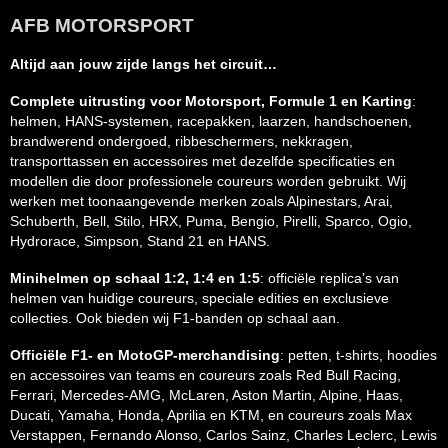
AFB MOTORSPORT
Altijd aan jouw zijde langs het circuit…
Complete uitrusting voor Motorsport, Formule 1 en Karting
:
helmen, HANS-systemen, racepakken, laarzen, handschoenen,
brandwerend ondergoed, ribbeschermers, nekkragen,
transporttassen en accessoires met dezelfde specificaties en
modellen die door professionele coureurs worden gebruikt. Wij
werken met toonaangevende merken zoals Alpinestars, Arai,
Schuberth, Bell, Stilo, HRX, Puma, Bengio, Pirelli, Sparco, Ogio,
Hydrorace, Simpson, Stand 21 en HANS.
Minihelmen op schaal 1:2, 1:4 en 1:5
: officiële replica’s van
helmen van huidige coureurs, speciale edities en exclusieve
collecties. Ook bieden wij F1-banden op schaal aan.
Officiële F1- en MotoGP-merchandising
: petten, t-shirts, hoodies
en accessoires van teams en coureurs zoals Red Bull Racing,
Ferrari, Mercedes-AMG, McLaren, Aston Martin, Alpine, Haas,
Ducati, Yamaha, Honda, Aprilia en KTM, en coureurs zoals Max
Verstappen, Fernando Alonso, Carlos Sainz, Charles Leclerc, Lewis