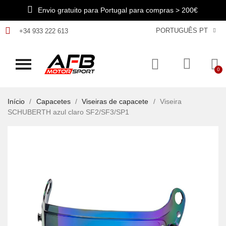
Envio gratuito para Portugal para compras > 200€
PORTUGUÊS PT
+34 933 222 613
Início
Capacetes
Viseiras de capacete
Viseira
SCHUBERTH azul claro SF2/SF3/SP1