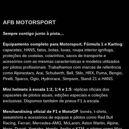
AFB MOTORSPORT
Sempre contigo junto à pista…
Equipamento completo para Motorsport, Fórmula 1 e Karting
:
capacetes, HANS, fatos, botas, luvas, roupa interior ignífuga,
proteções de costelas, colarinhos, sacos de transporte e
acessórios com as mesmas características e modelos utilizados
por pilotos profissionais. Trabalhamos com marcas de referência
como Alpinestars, Arai, Schuberth, Bell, Stilo, HRX, Puma, Bengio,
Pirelli, Sparco, Ogio, Hydrorace, Simpson, Stand 21 e HANS.
Mini helmets à escala 1:2, 1:4 e 1:5
: réplicas oficiais dos
capacetes de pilotos atuais, edições especiais e coleções
exclusivas. Dispomos também de pneus F1 à escala.
Merchandising oficial de F1 e MotoGP
: bonés, t-shirts,
sweatshirts e acessórios de equipas e pilotos como Red Bull
Racing, Ferrari, Mercedes-AMG, McLaren, Aston Martin, Alpine,
Haas, Ducati, Yamaha, Honda, Aprilia e KTM, e pilotos como Max