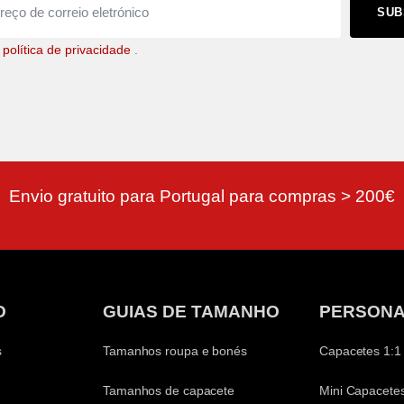
SUB
a
política de privacidade
.
Envio gratuito para Portugal para compras > 200€
O
GUIAS DE TAMANHO
PERSONA
s
Tamanhos roupa e bonés
Capacetes 1:1
Tamanhos de capacete
Mini Capacetes