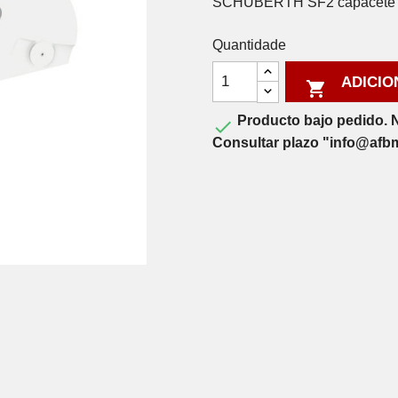
SCHUBERTH SF2 capacete vi
Quantidade
ADICIO

Producto bajo pedido. N

Consultar plazo "info@afb