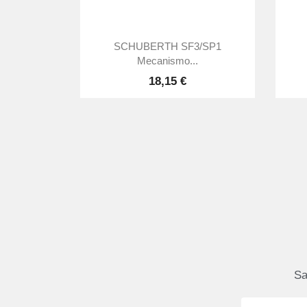

Vista rápida
SCHUBERTH SF3/SP1
Mecanismo...
18,15 €
Sa