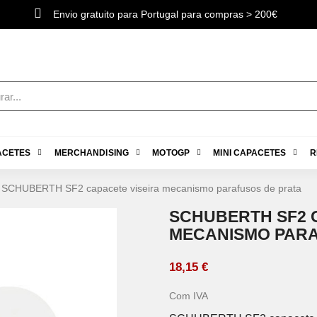
Envio gratuito para Portugal para compras > 200€
ACETES
MERCHANDISING
MOTOGP
MINI CAPACETES
R
SCHUBERTH SF2 capacete viseira mecanismo parafusos de prata
SCHUBERTH SF2 
MECANISMO PARA
18,15 €
Com IVA