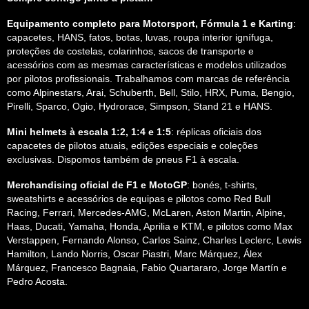
Equipamento completo para Motorsport, Fórmula 1 e Karting
:
capacetes, HANS, fatos, botas, luvas, roupa interior ignífuga,
proteções de costelas, colarinhos, sacos de transporte e
acessórios com as mesmas características e modelos utilizados
por pilotos profissionais. Trabalhamos com marcas de referência
como Alpinestars, Arai, Schuberth, Bell, Stilo, HRX, Puma, Bengio,
Pirelli, Sparco, Ogio, Hydrorace, Simpson, Stand 21 e HANS.
Mini helmets à escala 1:2, 1:4 e 1:5
: réplicas oficiais dos
capacetes de pilotos atuais, edições especiais e coleções
exclusivas. Dispomos também de pneus F1 à escala.
Merchandising oficial de F1 e MotoGP
: bonés, t-shirts,
sweatshirts e acessórios de equipas e pilotos como Red Bull
Racing, Ferrari, Mercedes-AMG, McLaren, Aston Martin, Alpine,
Haas, Ducati, Yamaha, Honda, Aprilia e KTM, e pilotos como Max
Verstappen, Fernando Alonso, Carlos Sainz, Charles Leclerc, Lewis
Hamilton, Lando Norris, Oscar Piastri, Marc Márquez, Álex
Márquez, Francesco Bagnaia, Fabio Quartararo, Jorge Martín e
Pedro Acosta.