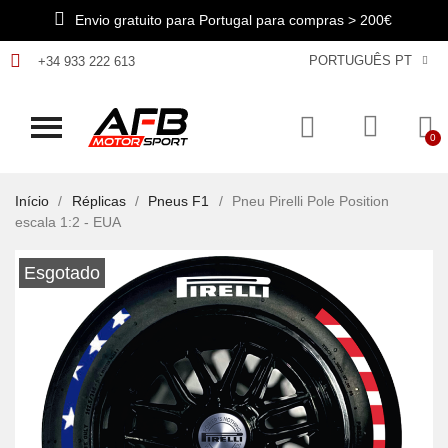
Envio gratuito para Portugal para compras > 200€
PORTUGUÊS PT
+34 933 222 613
Início
Réplicas
Pneus F1
Pneu Pirelli Pole Position
escala 1:2 - EUA
Esgotado