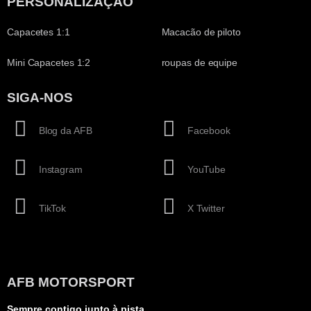
PERSONALIZAÇÃO
Capacetes 1:1
Macacão de piloto
Mini Capacetes 1:2
roupas de equipe
SIGA-NOS
Blog da AFB
Facebook
Instagram
YouTube
TikTok
X Twitter
AFB MOTORSPORT
Sempre contigo junto à pista…