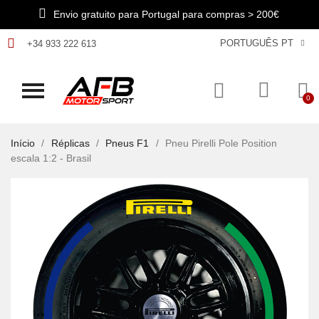
Envio gratuito para Portugal para compras > 200€
PORTUGUÊS PT
+34 933 222 613
Início
Réplicas
Pneus F1
Pneu Pirelli Pole Position
escala 1:2 - Brasil