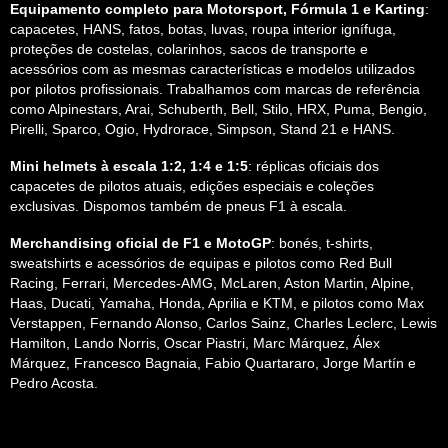
Equipamento completo para Motorsport, Fórmula 1 e Karting
:
capacetes, HANS, fatos, botas, luvas, roupa interior ignífuga,
proteções de costelas, colarinhos, sacos de transporte e
acessórios com as mesmas características e modelos utilizados
por pilotos profissionais. Trabalhamos com marcas de referência
como Alpinestars, Arai, Schuberth, Bell, Stilo, HRX, Puma, Bengio,
Pirelli, Sparco, Ogio, Hydrorace, Simpson, Stand 21 e HANS.
Mini helmets à escala 1:2, 1:4 e 1:5
: réplicas oficiais dos
capacetes de pilotos atuais, edições especiais e coleções
exclusivas. Dispomos também de pneus F1 à escala.
Merchandising oficial de F1 e MotoGP
: bonés, t-shirts,
sweatshirts e acessórios de equipas e pilotos como Red Bull
Racing, Ferrari, Mercedes-AMG, McLaren, Aston Martin, Alpine,
Haas, Ducati, Yamaha, Honda, Aprilia e KTM, e pilotos como Max
Verstappen, Fernando Alonso, Carlos Sainz, Charles Leclerc, Lewis
Hamilton, Lando Norris, Oscar Piastri, Marc Márquez, Álex
Márquez, Francesco Bagnaia, Fabio Quartararo, Jorge Martín e
Pedro Acosta.