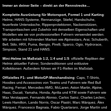
Immer an deiner Seite – direkt an der Rennstrecke…
Komplette Ausrüstung für Motorsport, Formel 1 und Karting
:
Helme, HANS-Systeme, Rennanzüge, Stiefel, Handschuhe,
feuerfeste Unterwäsche, Rippenprotektoren, Nackenstützen,
Transporttaschen und Zubehör mit denselben Eigenschaften und
Modellen wie sie von professionellen Fahrern verwendet werden.
Wir arbeiten mit führenden Marken wie Alpinestars, Arai, Schuberth,
Bell, Stilo, HRX, Puma, Bengio, Pirelli, Sparco, Ogio, Hydrorace,
Simpson, Stand 21 und HANS.
Mini-Helme im Maßstab 1:2, 1:4 und 1:5
: offizielle Repliken der
Helme aktueller Fahrer, Sondereditionen und exklusive
Kollektionen. Außerdem führen wir F1-Reifen im Maßstab.
Offizielles F1- und MotoGP-Merchandising
: Caps, T-Shirts,
Hoodies und Accessoires von Teams und Fahrern wie Red Bull
Racing, Ferrari, Mercedes-AMG, McLaren, Aston Martin, Alpine,
Haas, Ducati, Yamaha, Honda, Aprilia und KTM sowie Fahrern wie
Max Verstappen, Fernando Alonso, Carlos Sainz, Charles Leclerc,
Lewis Hamilton, Lando Norris, Oscar Piastri, Marc Márquez, Álex
Márquez, Francesco Bagnaia, Fabio Quartararo, Jorge Martín und