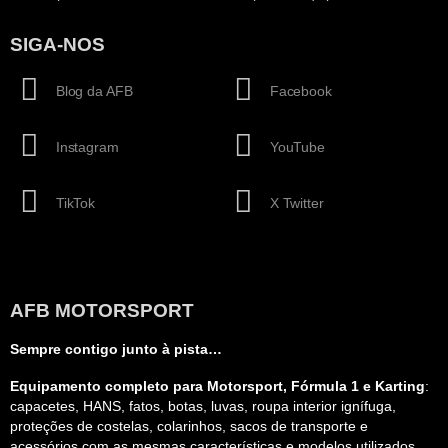
SIGA-NOS
Blog da AFB
Facebook
Instagram
YouTube
TikTok
X Twitter
AFB MOTORSPORT
Sempre contigo junto à pista…
Equipamento completo para Motorsport, Fórmula 1 e Karting
:
capacetes, HANS, fatos, botas, luvas, roupa interior ignífuga,
proteções de costelas, colarinhos, sacos de transporte e
acessórios com as mesmas características e modelos utilizados