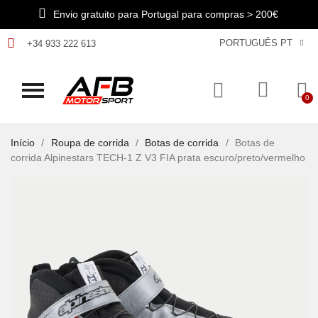
Envio gratuito para Portugal para compras > 200€
PORTUGUÊS PT
+34 933 222 613
Início
Roupa de corrida
Botas de corrida
Botas de
corrida Alpinestars TECH-1 Z V3 FIA prata escuro/preto/vermelho