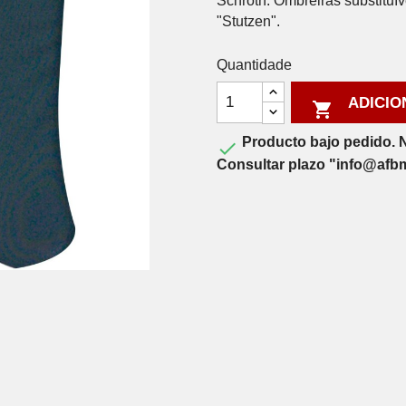
Schroth. Ombreiras substit
"Stutzen".
Quantidade
ADICIO

Producto bajo pedido. N

Consultar plazo "info@afb