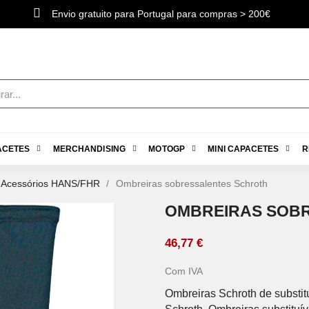
Envio gratuito para Portugal para compras > 200€
ACETES
MERCHANDISING
MOTOGP
MINI CAPACETES
R
Acessórios HANS/FHR
Ombreiras sobressalentes Schroth
OMBREIRAS SOB
46,77 €
Com IVA
Ombreiras Schroth de substi