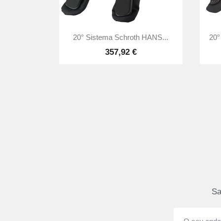

Vista rápida
20° Sistema Schroth HANS...
20°
357,92 €
Sa