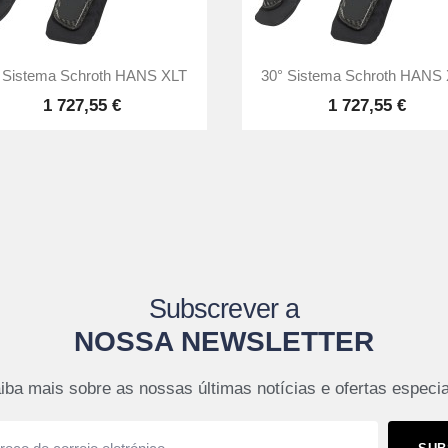


Vista rápida
Vista rápida
 Sistema Schroth HANS XLT
30° Sistema Schroth HANS
1 727,55 €
1 727,55 €
Subscrever a
NOSSA NEWSLETTER
iba mais sobre as nossas últimas notícias e ofertas especia