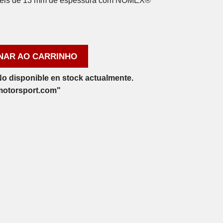
uíveis de 13 mm de espessura com NOMEX®
NAR AO CARRINHO
o disponible en stock actualmente.
motorsport.com"