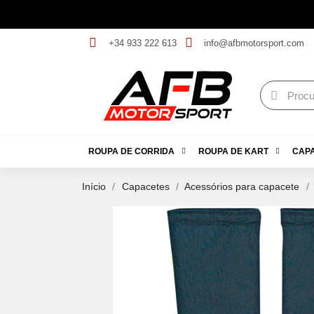
+34 933 222 613
info@afbmotorsport.com
ROUPA DE CORRIDA
ROUPA DE KART
CAP
Início
Capacetes
Acessórios para capacete