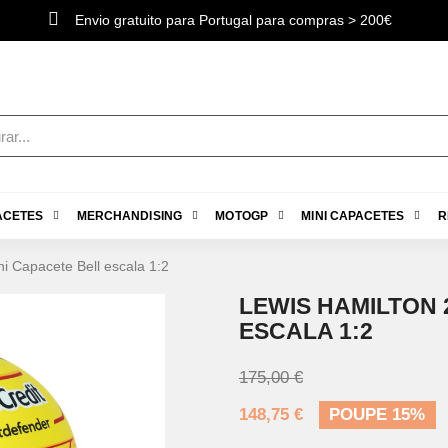
Envio gratuito para Portugal para compras > 200€
ACETES
MERCHANDISING
MOTOGP
MINI CAPACETES
R
i Capacete Bell escala 1:2
LEWIS HAMILTON 
ESCALA 1:2
175,00 €
148,75 €
POUPE 15%