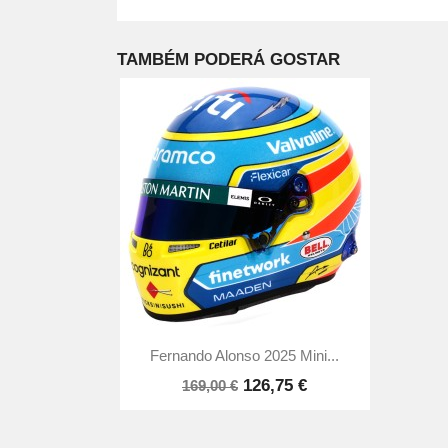
TAMBÉM PODERÁ GOSTAR

Vista rápida
Fernando Alonso 2025 Mini...
126,75 €
169,00 €