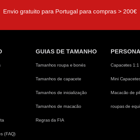
Envio gratuito para Portugal para compras > 200€
O
GUIAS DE TAMANHO
PERSONA
s
Tamanhos roupa e bonés
Capacetes 1:1
Tamanhos de capacete
Mini Capacetes
Tamanhos de inicialização
Macacão de pi
Tamanhos de macacão
roupas de equ
ta
Regras da FIA
es (FAQ)