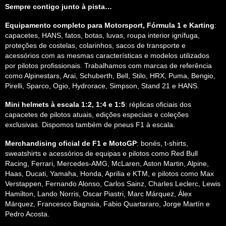
Sempre contigo junto à pista…
Equipamento completo para Motorsport, Fórmula 1 e Karting
:
capacetes, HANS, fatos, botas, luvas, roupa interior ignífuga,
proteções de costelas, colarinhos, sacos de transporte e
acessórios com as mesmas características e modelos utilizados
por pilotos profissionais. Trabalhamos com marcas de referência
como Alpinestars, Arai, Schuberth, Bell, Stilo, HRX, Puma, Bengio,
Pirelli, Sparco, Ogio, Hydrorace, Simpson, Stand 21 e HANS.
Mini helmets à escala 1:2, 1:4 e 1:5
: réplicas oficiais dos
capacetes de pilotos atuais, edições especiais e coleções
exclusivas. Dispomos também de pneus F1 à escala.
Merchandising oficial de F1 e MotoGP
: bonés, t-shirts,
sweatshirts e acessórios de equipas e pilotos como Red Bull
Racing, Ferrari, Mercedes-AMG, McLaren, Aston Martin, Alpine,
Haas, Ducati, Yamaha, Honda, Aprilia e KTM, e pilotos como Max
Verstappen, Fernando Alonso, Carlos Sainz, Charles Leclerc, Lewis
Hamilton, Lando Norris, Oscar Piastri, Marc Márquez, Álex
Márquez, Francesco Bagnaia, Fabio Quartararo, Jorge Martín e
Pedro Acosta.