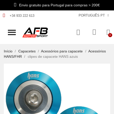
Envio gratuito para Portugal para compras > 200€
PORTUGUÊS PT
+34 933 222 613
Início
Capacetes
Acessórios para capacete
Acessórios
HANS/FHR
clipes de capacete HANS azuis