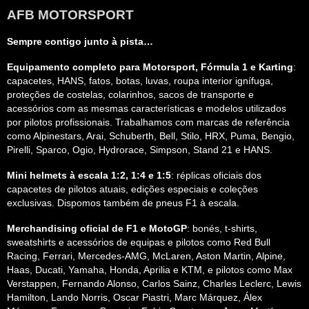
AFB MOTORSPORT
Sempre contigo junto à pista…
Equipamento completo para Motorsport, Fórmula 1 e Karting
:
capacetes, HANS, fatos, botas, luvas, roupa interior ignífuga,
proteções de costelas, colarinhos, sacos de transporte e
acessórios com as mesmas características e modelos utilizados
por pilotos profissionais. Trabalhamos com marcas de referência
como Alpinestars, Arai, Schuberth, Bell, Stilo, HRX, Puma, Bengio,
Pirelli, Sparco, Ogio, Hydrorace, Simpson, Stand 21 e HANS.
Mini helmets à escala 1:2, 1:4 e 1:5
: réplicas oficiais dos
capacetes de pilotos atuais, edições especiais e coleções
exclusivas. Dispomos também de pneus F1 à escala.
Merchandising oficial de F1 e MotoGP
: bonés, t-shirts,
sweatshirts e acessórios de equipas e pilotos como Red Bull
Racing, Ferrari, Mercedes-AMG, McLaren, Aston Martin, Alpine,
Haas, Ducati, Yamaha, Honda, Aprilia e KTM, e pilotos como Max
Verstappen, Fernando Alonso, Carlos Sainz, Charles Leclerc, Lewis
Hamilton, Lando Norris, Oscar Piastri, Marc Márquez, Álex