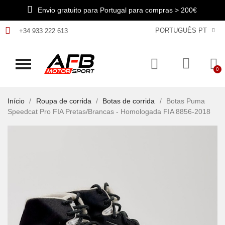
Envio gratuito para Portugal para compras > 200€
PORTUGUÊS PT
+34 933 222 613
Início
Roupa de corrida
Botas de corrida
Botas Puma
Speedcat Pro FIA Pretas/Brancas - Homologada FIA 8856-2018