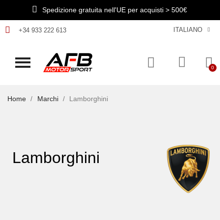
Spedizione gratuita nell'UE per acquisti > 500€
ITALIANO
+34 933 222 613
Home
Marchi
Lamborghini
Lamborghini