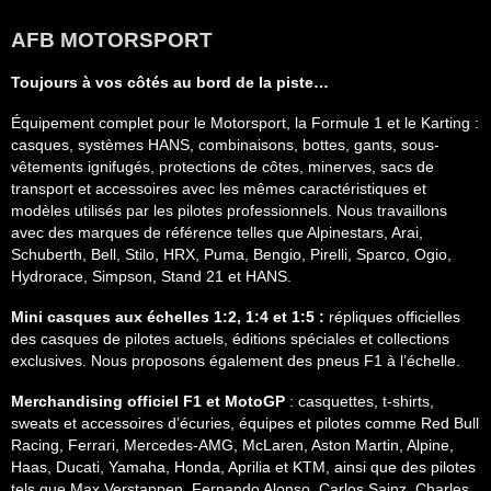
AFB MOTORSPORT
Toujours à vos côtés au bord de la piste…
Équipement complet pour le Motorsport, la Formule 1 et le Karting :
casques, systèmes HANS, combinaisons, bottes, gants, sous-
vêtements ignifugés, protections de côtes, minerves, sacs de
transport et accessoires avec les mêmes caractéristiques et
modèles utilisés par les pilotes professionnels. Nous travaillons
avec des marques de référence telles que Alpinestars, Arai,
Schuberth, Bell, Stilo, HRX, Puma, Bengio, Pirelli, Sparco, Ogio,
Hydrorace, Simpson, Stand 21 et HANS.
Mini casques aux échelles 1:2, 1:4 et 1:5 :
répliques officielles
des casques de pilotes actuels, éditions spéciales et collections
exclusives. Nous proposons également des pneus F1 à l’échelle.
Merchandising officiel F1 et MotoGP
: casquettes, t-shirts,
sweats et accessoires d’écuries, équipes et pilotes comme Red Bull
Racing, Ferrari, Mercedes-AMG, McLaren, Aston Martin, Alpine,
Haas, Ducati, Yamaha, Honda, Aprilia et KTM, ainsi que des pilotes
tels que Max Verstappen, Fernando Alonso, Carlos Sainz, Charles