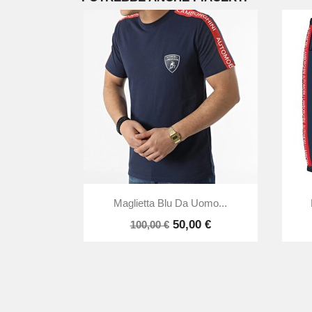

Anteprima
Maglietta Blu Da Uomo...
50,00 €
100,00 €