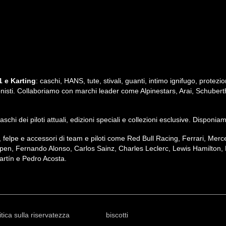
 e Karting
: caschi, HANS, tute, stivali, guanti, intimo ignifugo, protezio
ssionisti. Collaboriamo con marchi leader come Alpinestars, Arai, Schubert
i caschi dei piloti attuali, edizioni speciali e collezioni esclusive. Dispon
irt, felpe e accessori di team e piloti come Red Bull Racing, Ferrari, M
pen, Fernando Alonso, Carlos Sainz, Charles Leclerc, Lewis Hamilton, 
rtín e Pedro Acosta.
itica sulla riservatezza
biscotti