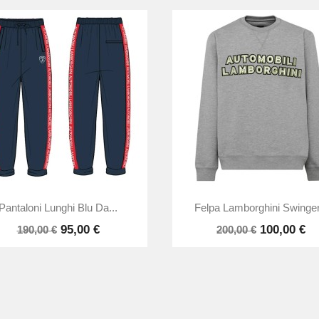


Anteprima
Anteprima
Pantaloni Lunghi Blu Da...
Felpa Lamborghini Swinger.
95,00 €
100,00 €
190,00 €
200,00 €