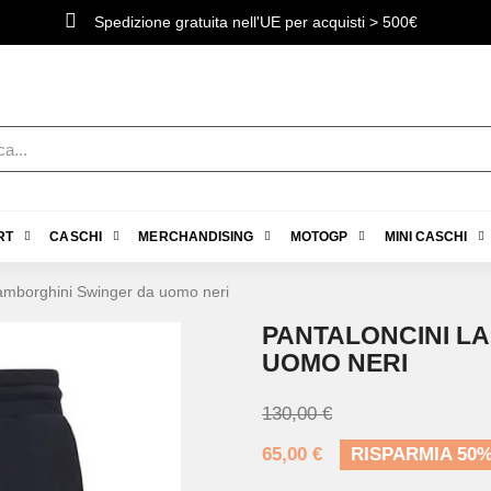
Spedizione gratuita nell'UE per acquisti > 500€
RT
CASCHI
MERCHANDISING
MOTOGP
MINI CASCHI
Lamborghini Swinger da uomo neri
PANTALONCINI L
UOMO NERI
130,00 €
65,00 €
RISPARMIA 50