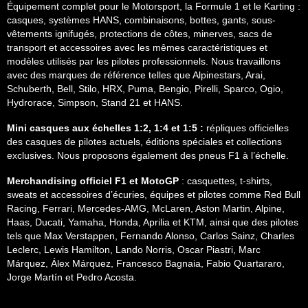
Équipement complet pour le Motorsport, la Formule 1 et le Karting :
casques, systèmes HANS, combinaisons, bottes, gants, sous-
vêtements ignifugés, protections de côtes, minerves, sacs de
transport et accessoires avec les mêmes caractéristiques et
modèles utilisés par les pilotes professionnels. Nous travaillons
avec des marques de référence telles que Alpinestars, Arai,
Schuberth, Bell, Stilo, HRX, Puma, Bengio, Pirelli, Sparco, Ogio,
Hydrorace, Simpson, Stand 21 et HANS.
Mini casques aux échelles 1:2, 1:4 et 1:5 :
répliques officielles
des casques de pilotes actuels, éditions spéciales et collections
exclusives. Nous proposons également des pneus F1 à l’échelle.
Merchandising officiel F1 et MotoGP
: casquettes, t-shirts,
sweats et accessoires d’écuries, équipes et pilotes comme Red Bull
Racing, Ferrari, Mercedes-AMG, McLaren, Aston Martin, Alpine,
Haas, Ducati, Yamaha, Honda, Aprilia et KTM, ainsi que des pilotes
tels que Max Verstappen, Fernando Alonso, Carlos Sainz, Charles
Leclerc, Lewis Hamilton, Lando Norris, Oscar Piastri, Marc
Márquez, Álex Márquez, Francesco Bagnaia, Fabio Quartararo,
Jorge Martín et Pedro Acosta.