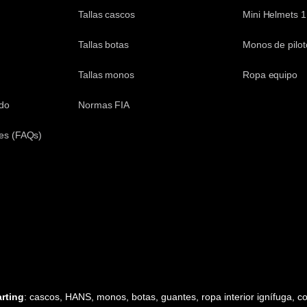
Tallas cascos
Mini Helmets 1
Tallas botas
Monos de pilot
Tallas monos
Ropa equipo
ido
Normas FIA
es (FAQs)
rting
: cascos, HANS, monos, botas, guantes, ropa interior ignífuga, cos