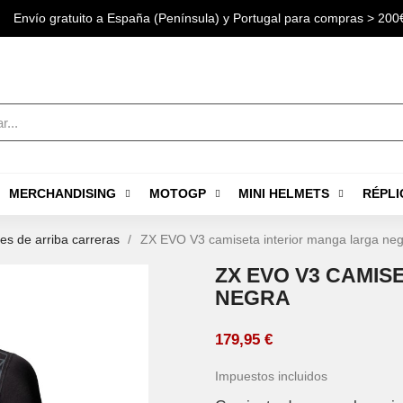
Envío gratuito a España (Península) y Portugal para compras > 200
MERCHANDISING
MOTOGP
MINI HELMETS
RÉPLI
es de arriba carreras
ZX EVO V3 camiseta interior manga larga neg
ZX EVO V3 CAMIS
NEGRA
179,95 €
Impuestos incluidos