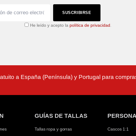
SUSCRIBIRSE
He leído y acepto la
política de privacidad
.
atuito a España (Península) y Portugal para compr
N
GUÍAS DE TALLAS
PERSONA
ones
Tallas ropa y gorras
Cascos 1:1