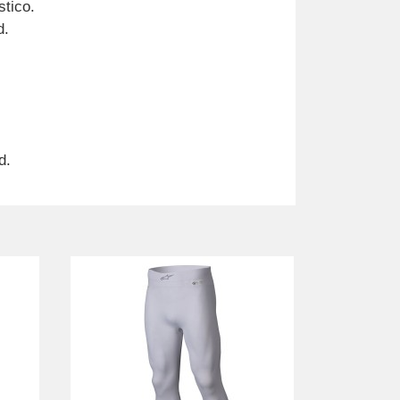
stico.
d.
d.