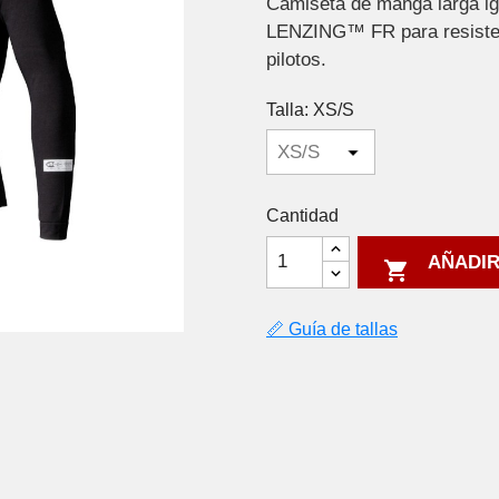
Camiseta de manga larga igní
LENZING™ FR para resisten
pilotos.
Talla: XS/S
Cantidad
AÑADIR

📏 Guía de tallas