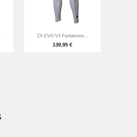

Vista rápida
.
ZX EVO V3 Pantalones...
139,95 €
S
.