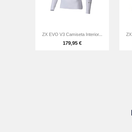

Vista rápida
ZX EVO V3 Camiseta Interior...
ZX 
179,95 €