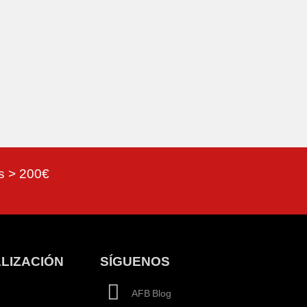
as > 200€
LIZACIÓN
SÍGUENOS
AFB Blog