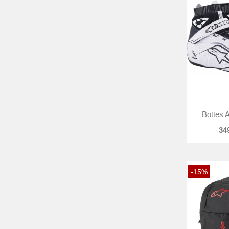
Bottes A
34
-15%