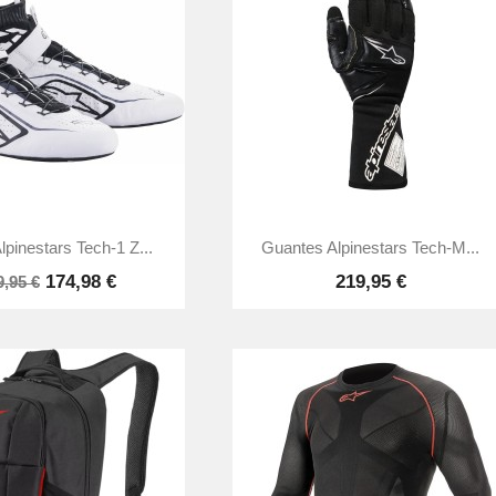


Aperçu rapide
Aperçu rapide
lpinestars Tech-1 Z...
Guantes Alpinestars Tech-M...
174,98 €
219,95 €
9,95 €