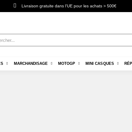
Livraison gratuite dans l'UE pour les achats > 500€
ES
MARCHANDISAGE
MOTOGP
MINI CASQUES
RÉP