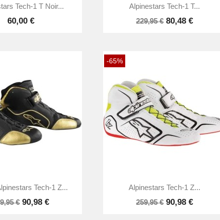


Aperçu rapide
Aperçu rapide
tars Tech-1 T Noir...
Alpinestars Tech-1 T...
60,00 €
80,48 €
229,95 €
-65%


Aperçu rapide
Aperçu rapide
lpinestars Tech-1 Z...
Alpinestars Tech-1 Z...
90,98 €
90,98 €
9,95 €
259,95 €