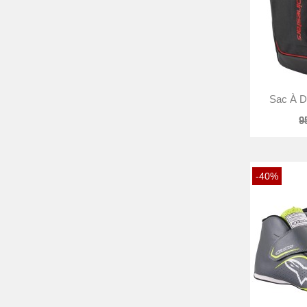
Sac À D
9
-40%