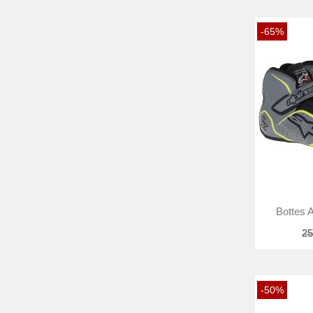
-65%
Bottes A
25
-50%