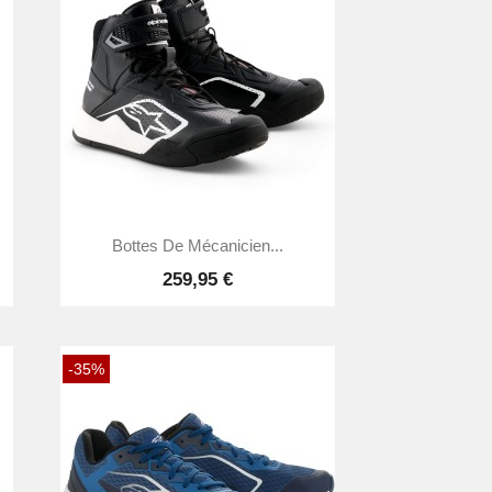

Aperçu rapide
Bottes De Mécanicien...
259,95 €
-35%