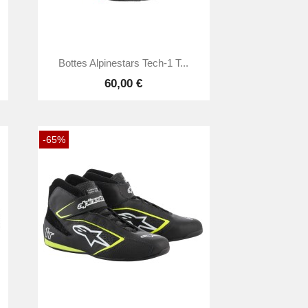

Aperçu rapide
Bottes Alpinestars Tech-1 T...
60,00 €
-65%