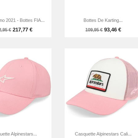


Aperçu rapide
Aperçu rapide
o 2021 - Bottes FIA...
Bottes De Karting...
217,77 €
93,46 €
2,95 €
109,95 €


Aperçu rapide
Aperçu rapide
ette Alpinestars...
Casquette Alpinestars Cali...