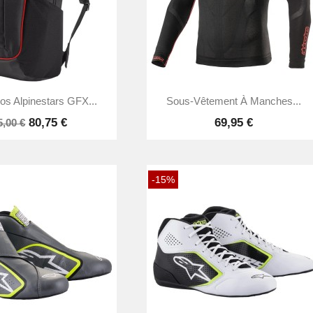


Aperçu rapide
Aperçu rapide
os Alpinestars GFX...
Sous-Vêtement À Manches...
80,75 €
69,95 €
5,00 €
-15%