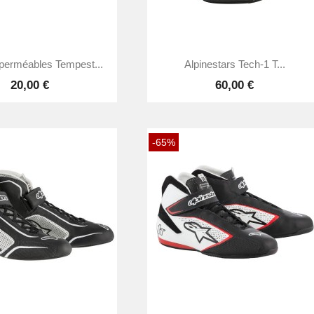


Aperçu rapide
Aperçu rapide
perméables Tempest...
Alpinestars Tech-1 T...
20,00 €
60,00 €
-65%