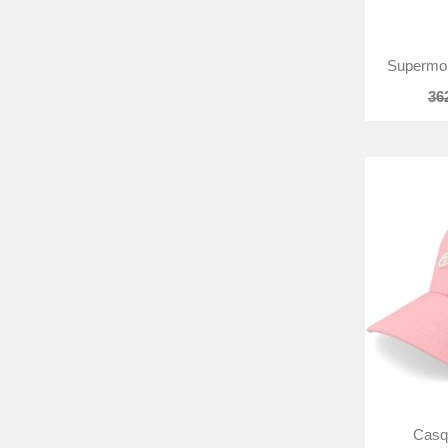
Supermon
36
Casqu