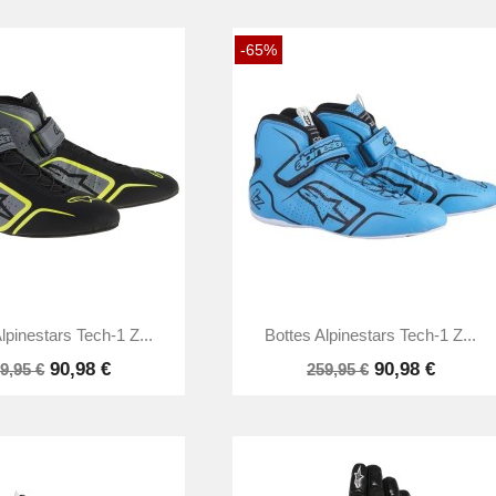
-65%


Aperçu rapide
Aperçu rapide
lpinestars Tech-1 Z...
Bottes Alpinestars Tech-1 Z...
90,98 €
90,98 €
9,95 €
259,95 €