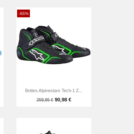
-65%

Aperçu rapide
Bottes Alpinestars Tech-1 Z...
90,98 €
259,95 €