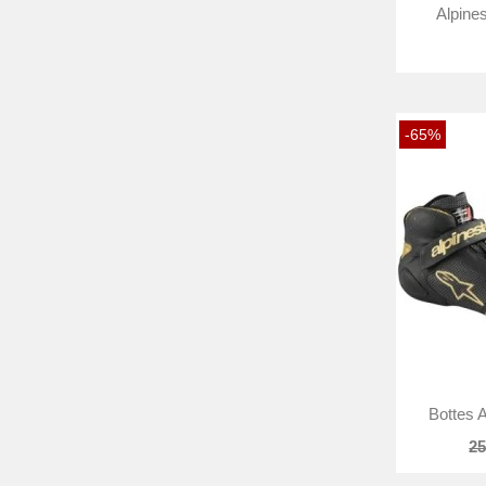
Alpines
-65%
Bottes A
25