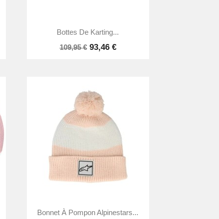

Aperçu rapide
Bottes De Karting...
93,46 €
109,95 €

Aperçu rapide
Bonnet À Pompon Alpinestars...