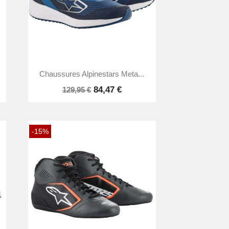

Aperçu rapide
Chaussures Alpinestars Meta...
84,47 €
129,95 €
-15%