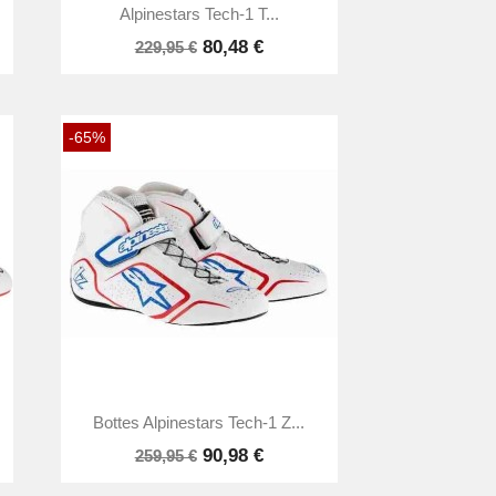

Aperçu rapide
Alpinestars Tech-1 T...
80,48 €
229,95 €
-65%

Aperçu rapide
Bottes Alpinestars Tech-1 Z...
90,98 €
259,95 €