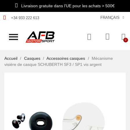
Livraison gratuite dans l'UE pour les achats > 500€
FRANÇAIS
+34 933 222 613
Accueil
Casques
Accessoires casques
Mécanisme
visière de casque SCHUBERTH SF3 / SP1 vis argent