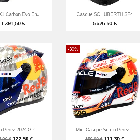


Aperçu rapide
Aperçu rapide
SK1 Carbon Evo En...
Casque SCHUBERTH SF4
1 391,50 €
5 626,50 €
-30%


Aperçu rapide
Aperçu rapide
o Pérez 2024 GP...
Mini Casque Sergio Pérez...
122,50 €
111,30 €
5,00 €
159,00 €