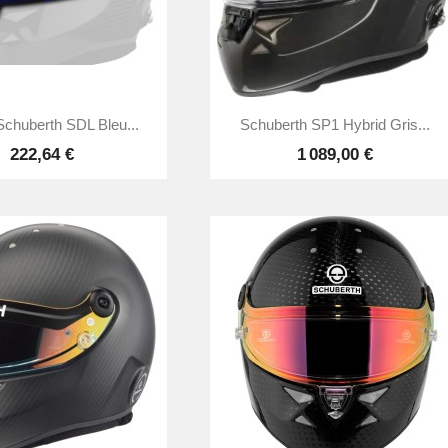


Aperçu rapide
Aperçu rapide
Schuberth SDL Bleu...
Schuberth SP1 Hybrid Gris...
222,64 €
1 089,00 €