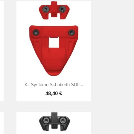

Aperçu rapide
Kit Système Schuberth SDL...
48,40 €