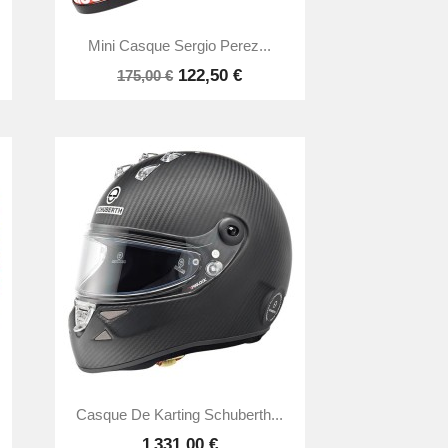

Aperçu rapide
Mini Casque Sergio Perez...
122,50 €
175,00 €

Aperçu rapide
Casque De Karting Schuberth...
1 331,00 €