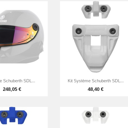


Aperçu rapide
Aperçu rapide
re Schuberth SDL...
Kit Système Schuberth SDL...
248,05 €
48,40 €