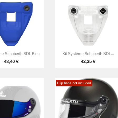


Aperçu rapide
Aperçu rapide
me Schuberth SDL Bleu
Kit Système Schuberth SDL...
48,40 €
42,35 €
Clip hans not included