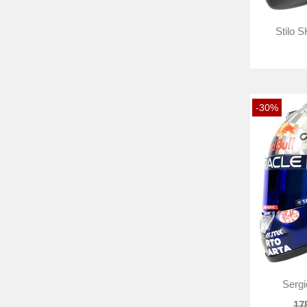
Stilo 
-30%
Sergi
17