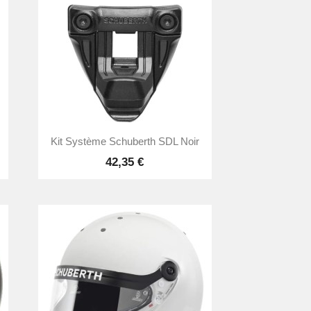

Aperçu rapide
Kit Système Schuberth SDL Noir
42,35 €