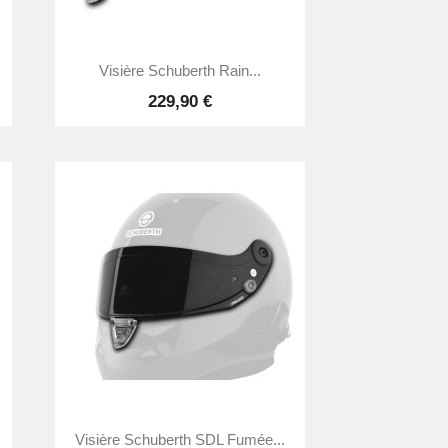

Aperçu rapide
Visière Schuberth Rain...
229,90 €

Aperçu rapide
Visière Schuberth SDL Fumée...