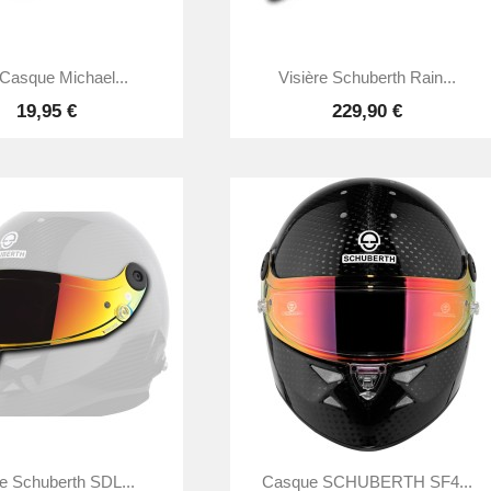


Aperçu rapide
Aperçu rapide
 Casque Michael...
Visière Schuberth Rain...
19,95 €
229,90 €


Aperçu rapide
Aperçu rapide
re Schuberth SDL...
Casque SCHUBERTH SF4...