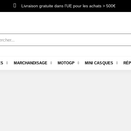
Livraison gratuite dans l'UE pour les achats > 500€
ES
MARCHANDISAGE
MOTOGP
MINI CASQUES
RÉP