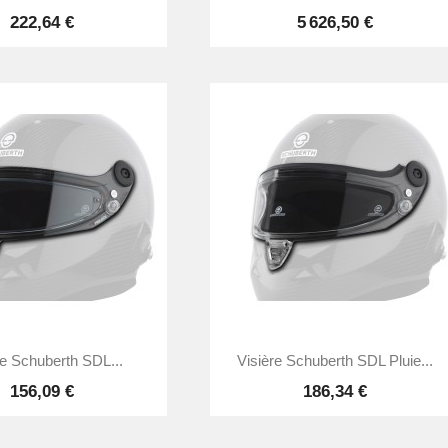
222,64 €
5 626,50 €


Aperçu rapide
Aperçu rapide
re Schuberth SDL...
Visière Schuberth SDL Pluie...
156,09 €
186,34 €