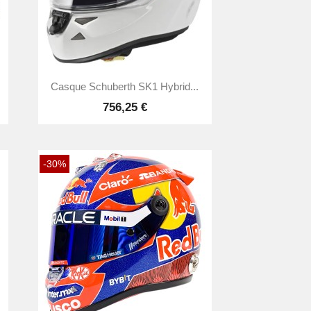

Aperçu rapide
Casque Schuberth SK1 Hybrid...
756,25 €
-30%