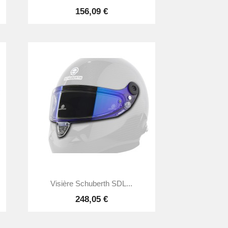
156,09 €

Aperçu rapide
Visière Schuberth SDL...
248,05 €