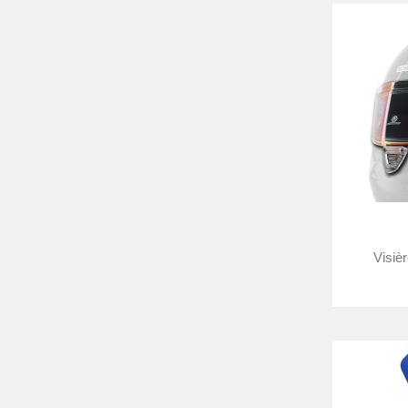
Visiè