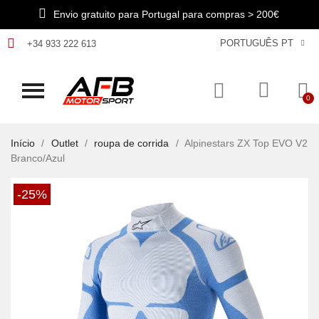
Envio gratuito para Portugal para compras > 200€
PORTUGUÊS PT
+34 933 222 613
Início
Outlet
roupa de corrida
Alpinestars ZX Top EVO V2
Branco/Azul
-25%