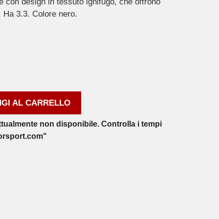
 con design in tessuto ignifugo, che offrono
i. Ha 3.3. Colore nero.
GI AL CARRELLO
ttualmente non disponibile. Controlla i tempi
orsport.com"