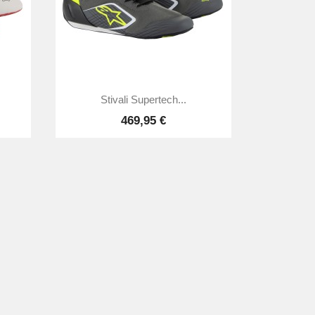

Anteprima
Stivali Supertech...
469,95 €