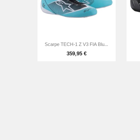

Anteprima
Scarpe TECH-1 Z V3 FIA Blu...
359,95 €