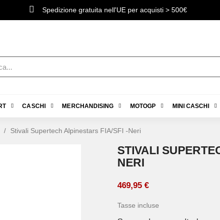
Spedizione gratuita nell'UE per acquisti > 500€
RT
CASCHI
MERCHANDISING
MOTOGP
MINI CASCHI
Stivali Supertech Alpinestars FIA/SFI -Neri
STIVALI SUPERTEC
NERI
469,95 €
Tasse incluse