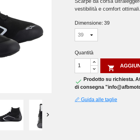
Scarpe da corsa ultraleggere
vestibilità e comfort ottimal
Dimensione: 39
Quantità
AGGIUN

Prodotto su richiesta. A

di consegna "info@afbmot
📏 Guida alle taglie
