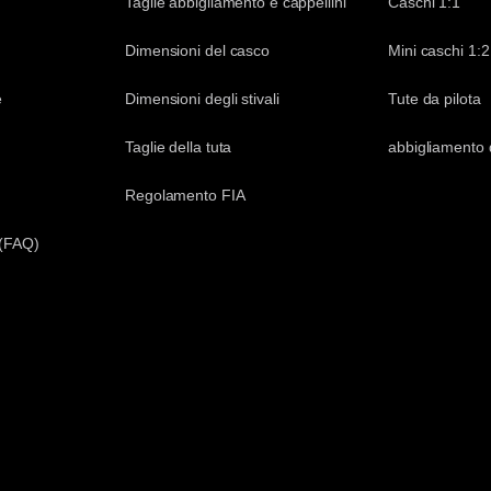
Taglie abbigliamento e cappellini
Caschi 1:1
Dimensioni del casco
Mini caschi 1:2
e
Dimensioni degli stivali
Tute da pilota
Taglie della tuta
abbigliamento 
Regolamento FIA
 (FAQ)