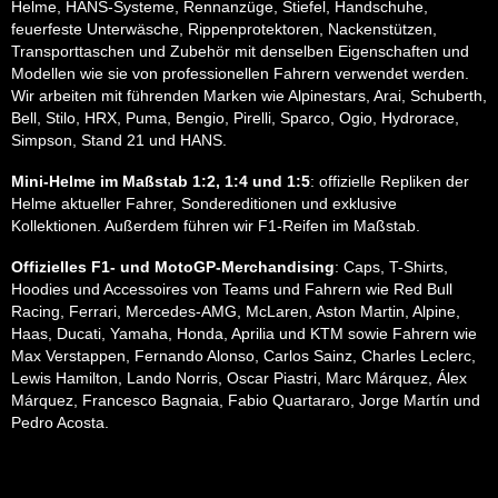
Helme, HANS-Systeme, Rennanzüge, Stiefel, Handschuhe,
feuerfeste Unterwäsche, Rippenprotektoren, Nackenstützen,
Transporttaschen und Zubehör mit denselben Eigenschaften und
Modellen wie sie von professionellen Fahrern verwendet werden.
Wir arbeiten mit führenden Marken wie Alpinestars, Arai, Schuberth,
Bell, Stilo, HRX, Puma, Bengio, Pirelli, Sparco, Ogio, Hydrorace,
Simpson, Stand 21 und HANS.
Mini-Helme im Maßstab 1:2, 1:4 und 1:5
: offizielle Repliken der
Helme aktueller Fahrer, Sondereditionen und exklusive
Kollektionen. Außerdem führen wir F1-Reifen im Maßstab.
Offizielles F1- und MotoGP-Merchandising
: Caps, T-Shirts,
Hoodies und Accessoires von Teams und Fahrern wie Red Bull
Racing, Ferrari, Mercedes-AMG, McLaren, Aston Martin, Alpine,
Haas, Ducati, Yamaha, Honda, Aprilia und KTM sowie Fahrern wie
Max Verstappen, Fernando Alonso, Carlos Sainz, Charles Leclerc,
Lewis Hamilton, Lando Norris, Oscar Piastri, Marc Márquez, Álex
Márquez, Francesco Bagnaia, Fabio Quartararo, Jorge Martín und
Pedro Acosta.