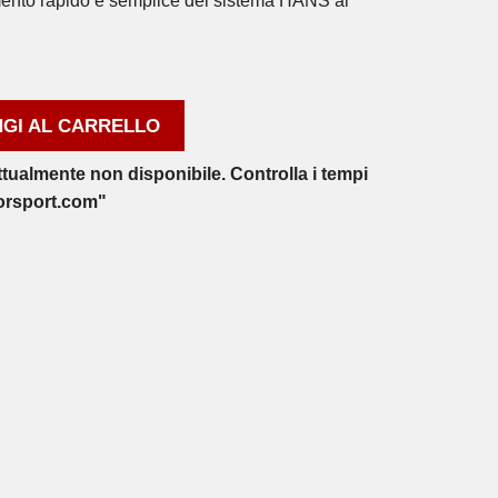
amento rapido e semplice del sistema HANS al
GI AL CARRELLO
ttualmente non disponibile. Controlla i tempi
orsport.com"