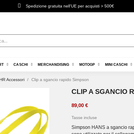
Spedizione gratuita nell'UE per acquisti > 500€
RT
CASCHI
MERCHANDISING
MOTOGP
MINI CASCHI
R Accessori
Clip a sgancio rapido Simpson
CLIP A SGANCIO 
89,00 €
Tasse incluse
Simpson HANS a sgancio rapi