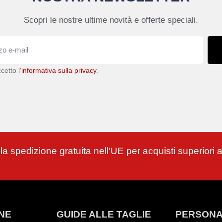
Scopri le nostre ultime novità e offerte speciali.
cetto l'
informativa sulla privacy
.
 la spedizione gratuita nell'UE per acquisti superiori 
NE
GUIDE ALLE TAGLIE
PERSONA