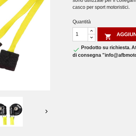
sono utilizzate per il colleg
casco per sport motoristici.
Quantità
AGGIUN

Prodotto su richiesta. A

di consegna "info@afbmot
