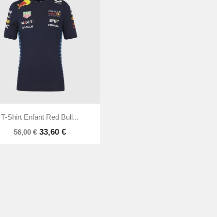

Aperçu rapide
T-Shirt Enfant Red Bull...
33,60 €
56,00 €