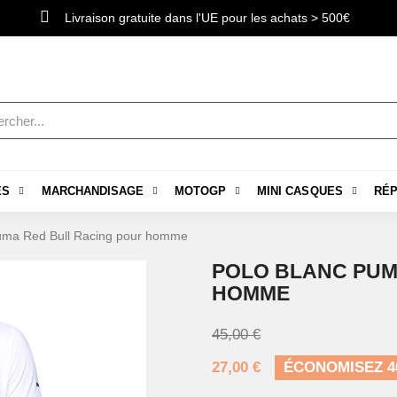
Livraison gratuite dans l'UE pour les achats > 500€
ES
MARCHANDISAGE
MOTOGP
MINI CASQUES
RÉP
uma Red Bull Racing pour homme
POLO BLANC PUM
HOMME
45,00 €
27,00 €
ÉCONOMISEZ 