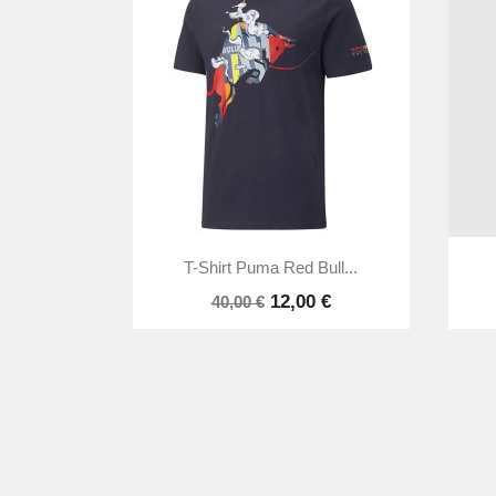

Aperçu rapide
T-Shirt Puma Red Bull...
12,00 €
40,00 €