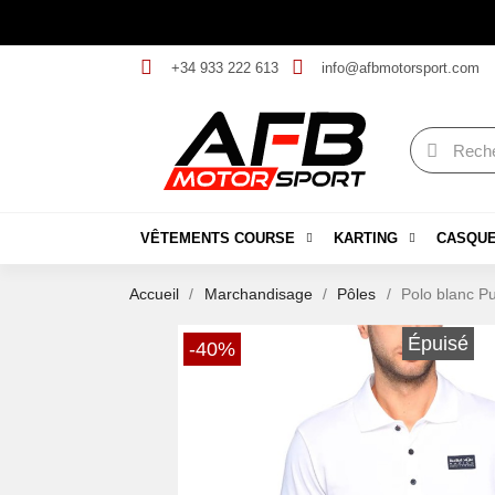
+34 933 222 613
info@afbmotorsport.com
VÊTEMENTS COURSE
KARTING
CASQU
Accueil
Marchandisage
Pôles
Polo blanc P
Épuisé
-40%