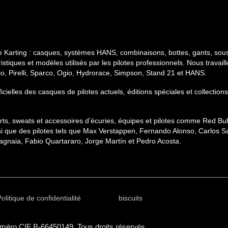
e Karting : casques, systèmes HANS, combinaisons, bottes, gants, sous
stiques et modèles utilisés par les pilotes professionnels. Nous travai
gio, Pirelli, Sparco, Ogio, Hydrorace, Simpson, Stand 21 et HANS.
ficielles des casques de pilotes actuels, éditions spéciales et collect
hirts, sweats et accessoires d’écuries, équipes et pilotes comme Red B
si que des pilotes tels que Max Verstappen, Fernando Alonso, Carlos Sa
gnaia, Fabio Quartararo, Jorge Martín et Pedro Acosta.
olitique de confidentialité
biscuits
méro CIF B-66450149. Tous droits réservés.