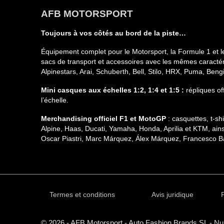
AFB MOTORSPORT
Toujours à vos côtés au bord de la piste…
Équipement complet pour le Motorsport, la Formule 1 et l
sacs de transport et accessoires avec les mêmes caractéri
Alpinestars, Arai, Schuberth, Bell, Stilo, HRX, Puma, Ben
Mini casques aux échelles 1:2, 1:4 et 1:5 :
répliques of
l’échelle.
Merchandising officiel F1 et MotoGP
: casquettes, t-s
Alpine, Haas, Ducati, Yamaha, Honda, Aprilia et KTM, ain
Oscar Piastri, Marc Márquez, Álex Márquez, Francesco Ba
Termes et conditions
Avis juridique
P
© 2026 - AFB Motorsport - Auto Fashion Brands
SL
- Nu