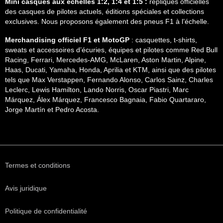
Mini casques aux échelles 1:2, 1:4 et 1:5 :
répliques officielles
des casques de pilotes actuels, éditions spéciales et collections
exclusives. Nous proposons également des pneus F1 à l’échelle.
Merchandising officiel F1 et MotoGP
: casquettes, t-shirts,
sweats et accessoires d’écuries, équipes et pilotes comme Red Bull
Racing, Ferrari, Mercedes-AMG, McLaren, Aston Martin, Alpine,
Haas, Ducati, Yamaha, Honda, Aprilia et KTM, ainsi que des pilotes
tels que Max Verstappen, Fernando Alonso, Carlos Sainz, Charles
Leclerc, Lewis Hamilton, Lando Norris, Oscar Piastri, Marc
Márquez, Álex Márquez, Francesco Bagnaia, Fabio Quartararo,
Jorge Martín et Pedro Acosta.
Termes et conditions
Avis juridique
Politique de confidentialité