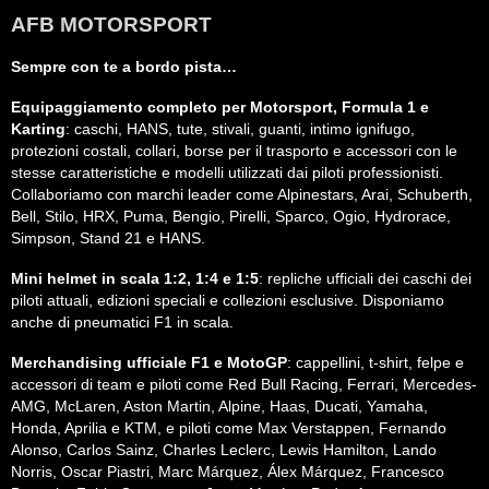
AFB MOTORSPORT
Sempre con te a bordo pista…
Equipaggiamento completo per Motorsport, Formula 1 e
Karting
: caschi, HANS, tute, stivali, guanti, intimo ignifugo,
protezioni costali, collari, borse per il trasporto e accessori con le
stesse caratteristiche e modelli utilizzati dai piloti professionisti.
Collaboriamo con marchi leader come Alpinestars, Arai, Schuberth,
Bell, Stilo, HRX, Puma, Bengio, Pirelli, Sparco, Ogio, Hydrorace,
Simpson, Stand 21 e HANS.
Mini helmet in scala 1:2, 1:4 e 1:5
: repliche ufficiali dei caschi dei
piloti attuali, edizioni speciali e collezioni esclusive. Disponiamo
anche di pneumatici F1 in scala.
Merchandising ufficiale F1 e MotoGP
: cappellini, t-shirt, felpe e
accessori di team e piloti come Red Bull Racing, Ferrari, Mercedes-
AMG, McLaren, Aston Martin, Alpine, Haas, Ducati, Yamaha,
Honda, Aprilia e KTM, e piloti come Max Verstappen, Fernando
Alonso, Carlos Sainz, Charles Leclerc, Lewis Hamilton, Lando
Norris, Oscar Piastri, Marc Márquez, Álex Márquez, Francesco