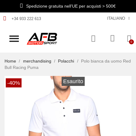
Spedizione gratuita nell'UE per acquisti > 500€
ITALIANO
+34 933 222 613
Home
merchandising
Polacchi
Polo bianca da uomo Red
Bull Racing Puma
Esaurito
-40%