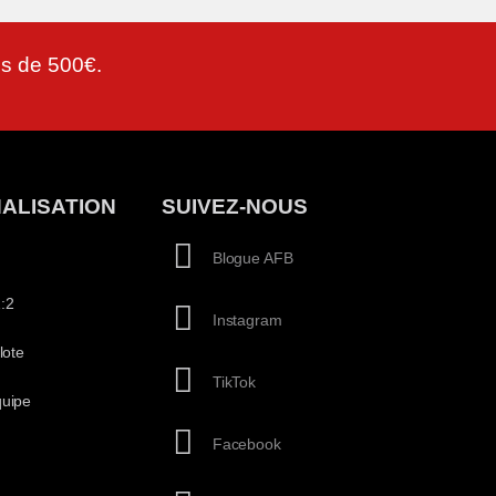
lus de 500€.
ALISATION
SUIVEZ-NOUS
Blogue AFB
:2
Instagram
lote
TikTok
quipe
Facebook