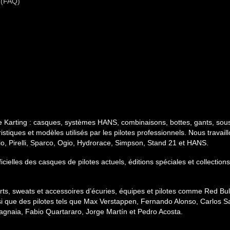
 (FAQ)
e Karting : casques, systèmes HANS, combinaisons, bottes, gants, sous
stiques et modèles utilisés par les pilotes professionnels. Nous travai
gio, Pirelli, Sparco, Ogio, Hydrorace, Simpson, Stand 21 et HANS.
ficielles des casques de pilotes actuels, éditions spéciales et collect
hirts, sweats et accessoires d’écuries, équipes et pilotes comme Red B
si que des pilotes tels que Max Verstappen, Fernando Alonso, Carlos Sa
gnaia, Fabio Quartararo, Jorge Martín et Pedro Acosta.