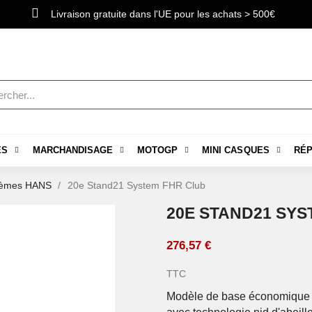
Livraison gratuite dans l'UE pour les achats > 500€
ES
MARCHANDISAGE
MOTOGP
MINI CASQUES
RÉP
tèmes HANS
20e Stand21 System FHR Club
20E STAND21 SYS
276,57 €
TTC
Modèle de base économique 