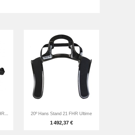

Aperçu rapide
R...
20º Hans Stand 21 FHR Ultime
1 492,37 €