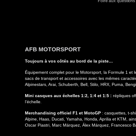
Foire aux questions
AFB MOTORSPORT
Toujours à vos côtés au bord de la piste…
Équipement complet pour le Motorsport, la Formule 1 et l
sacs de transport et accessoires avec les mêmes caractéri
Alpinestars, Arai, Schuberth, Bell, Stilo, HRX, Puma, Ben
Mini casques aux échelles 1:2, 1:4 et 1:5 :
répliques of
l’échelle.
Merchandising officiel F1 et MotoGP
: casquettes, t-s
Alpine, Haas, Ducati, Yamaha, Honda, Aprilia et KTM, ain
Oscar Piastri, Marc Márquez, Álex Márquez, Francesco Ba