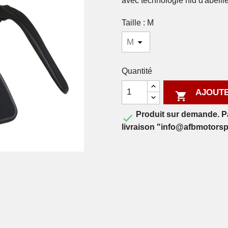
avec technologie nid d'abeille
Taille : M
Quantité
AJOUTE

Produit sur demande. Pas

livraison "info@afbmotors