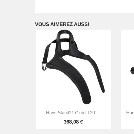
VOUS AIMEREZ AUSSI

Aperçu rapide
Hans Stand21 Club III 20°...
Han
368,08 €