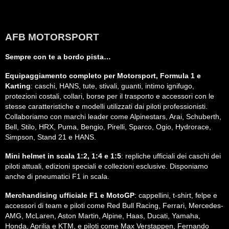
AFB MOTORSPORT
Sempre con te a bordo pista…
Equipaggiamento completo per Motorsport, Formula 1 e
Karting
: caschi, HANS, tute, stivali, guanti, intimo ignifugo,
protezioni costali, collari, borse per il trasporto e accessori con le
stesse caratteristiche e modelli utilizzati dai piloti professionisti.
Collaboriamo con marchi leader come Alpinestars, Arai, Schuberth,
Bell, Stilo, HRX, Puma, Bengio, Pirelli, Sparco, Ogio, Hydrorace,
Simpson, Stand 21 e HANS.
Mini helmet in scala 1:2, 1:4 e 1:5
: repliche ufficiali dei caschi dei
piloti attuali, edizioni speciali e collezioni esclusive. Disponiamo
anche di pneumatici F1 in scala.
Merchandising ufficiale F1 e MotoGP
: cappellini, t-shirt, felpe e
accessori di team e piloti come Red Bull Racing, Ferrari, Mercedes-
AMG, McLaren, Aston Martin, Alpine, Haas, Ducati, Yamaha,
Honda, Aprilia e KTM, e piloti come Max Verstappen, Fernando