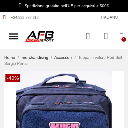
Spedizione gratuita nell'UE per acquisti > 500€
ITALIANO
+34 933 222 613
Home
merchandising
Accessori
Toppa in velcro Red Bull
Sergio Pérez
-40%