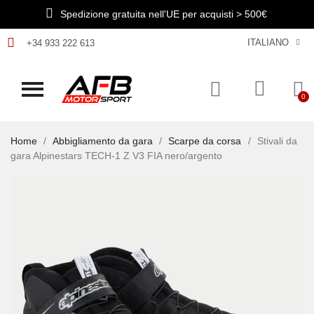
Spedizione gratuita nell'UE per acquisti > 500€
ITALIANO
+34 933 222 613
Home
Abbigliamento da gara
Scarpe da corsa
Stivali da
gara Alpinestars TECH-1 Z V3 FIA nero/argento