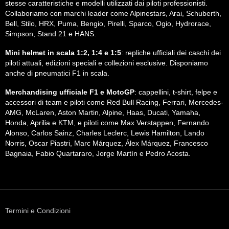
stesse caratteristiche e modelli utilizzati dai piloti professionisti.
Collaboriamo con marchi leader come Alpinestars, Arai, Schuberth,
Bell, Stilo, HRX, Puma, Bengio, Pirelli, Sparco, Ogio, Hydrorace,
Simpson, Stand 21 e HANS.
Mini helmet in scala 1:2, 1:4 e 1:5
: repliche ufficiali dei caschi dei
piloti attuali, edizioni speciali e collezioni esclusive. Disponiamo
anche di pneumatici F1 in scala.
Merchandising ufficiale F1 e MotoGP
: cappellini, t-shirt, felpe e
accessori di team e piloti come Red Bull Racing, Ferrari, Mercedes-
AMG, McLaren, Aston Martin, Alpine, Haas, Ducati, Yamaha,
Honda, Aprilia e KTM, e piloti come Max Verstappen, Fernando
Alonso, Carlos Sainz, Charles Leclerc, Lewis Hamilton, Lando
Norris, Oscar Piastri, Marc Márquez, Álex Márquez, Francesco
Bagnaia, Fabio Quartararo, Jorge Martín e Pedro Acosta.
Termini e Condizioni