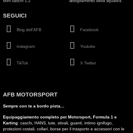
Mini caschi 1:2
abbigliamento della squadra
SEGUICI
Blog dell'AFB
Facebook
instagram
Youtube
TikTok
X Twitter
AFB MOTORSPORT
Sempre con te a bordo pista…
Equipaggiamento completo per Motorsport, Formula 1 e
Karting
: caschi, HANS, tute, stivali, guanti, intimo ignifugo,
protezioni costali, collari, borse per il trasporto e accessori con le