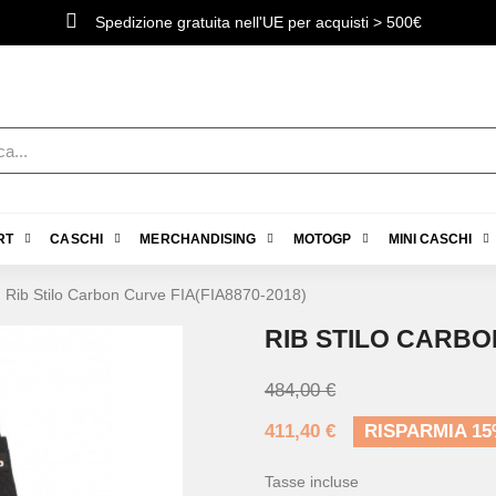
Spedizione gratuita nell'UE per acquisti > 500€
RT
CASCHI
MERCHANDISING
MOTOGP
MINI CASCHI
Rib Stilo Carbon Curve FIA​​(FIA8870-2018)
RIB STILO CARBON
484,00 €
411,40 €
RISPARMIA 1
Tasse incluse