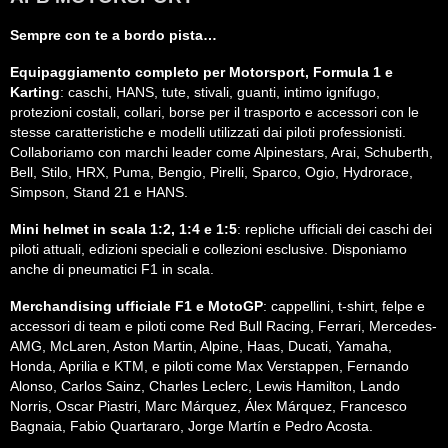
Sempre con te a bordo pista…
Equipaggiamento completo per Motorsport, Formula 1 e
Karting
: caschi, HANS, tute, stivali, guanti, intimo ignifugo,
protezioni costali, collari, borse per il trasporto e accessori con le
stesse caratteristiche e modelli utilizzati dai piloti professionisti.
Collaboriamo con marchi leader come Alpinestars, Arai, Schuberth,
Bell, Stilo, HRX, Puma, Bengio, Pirelli, Sparco, Ogio, Hydrorace,
Simpson, Stand 21 e HANS.
Mini helmet in scala 1:2, 1:4 e 1:5
: repliche ufficiali dei caschi dei
piloti attuali, edizioni speciali e collezioni esclusive. Disponiamo
anche di pneumatici F1 in scala.
Merchandising ufficiale F1 e MotoGP
: cappellini, t-shirt, felpe e
accessori di team e piloti come Red Bull Racing, Ferrari, Mercedes-
AMG, McLaren, Aston Martin, Alpine, Haas, Ducati, Yamaha,
Honda, Aprilia e KTM, e piloti come Max Verstappen, Fernando
Alonso, Carlos Sainz, Charles Leclerc, Lewis Hamilton, Lando
Norris, Oscar Piastri, Marc Márquez, Álex Márquez, Francesco
Bagnaia, Fabio Quartararo, Jorge Martín e Pedro Acosta.