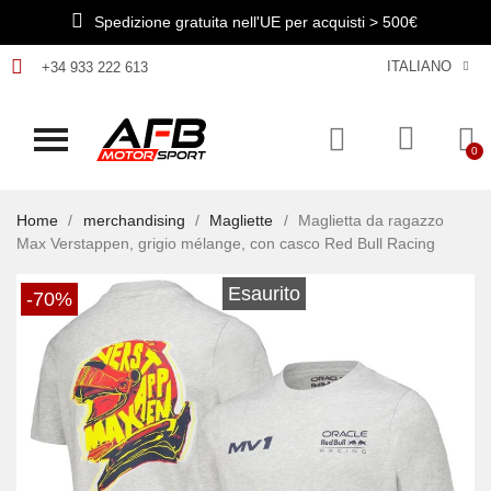
Spedizione gratuita nell'UE per acquisti > 500€
ITALIANO
+34 933 222 613
Home
merchandising
Magliette
Maglietta da ragazzo
Max Verstappen, grigio mélange, con casco Red Bull Racing
Esaurito
-70%