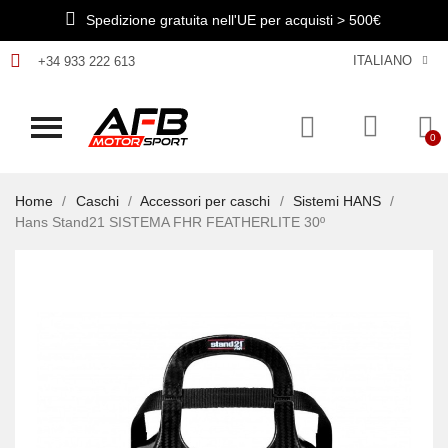
Spedizione gratuita nell'UE per acquisti > 500€
ITALIANO
+34 933 222 613
Home
Caschi
Accessori per caschi
Sistemi HANS
Hans Stand21 SISTEMA FHR FEATHERLITE 30º