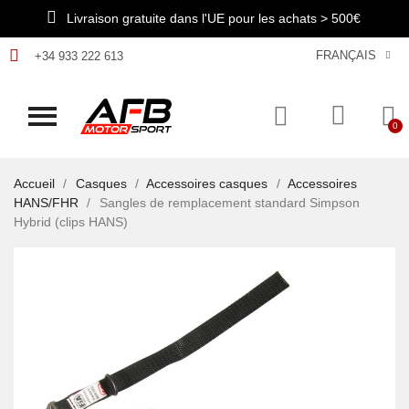
Livraison gratuite dans l'UE pour les achats > 500€
FRANÇAIS
+34 933 222 613
Accueil
Casques
Accessoires casques
Accessoires
HANS/FHR
Sangles de remplacement standard Simpson
Hybrid (clips HANS)