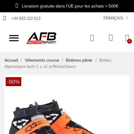
Livraison gratuite dans l'UE pour les achats > 500€
FRANÇAIS
+34 933 222 613
Accueil
Vêtements course
Bottines pilote
Bottes
Alpinestars tech-1 z v2 or/fl/noir/blanc
-50%