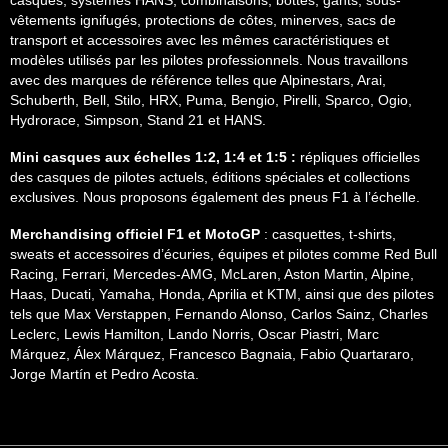
casques, systèmes HANS, combinaisons, bottes, gants, sous-
vêtements ignifugés, protections de côtes, minerves, sacs de
transport et accessoires avec les mêmes caractéristiques et
modèles utilisés par les pilotes professionnels. Nous travaillons
avec des marques de référence telles que Alpinestars, Arai,
Schuberth, Bell, Stilo, HRX, Puma, Bengio, Pirelli, Sparco, Ogio,
Hydrorace, Simpson, Stand 21 et HANS.
Mini casques aux échelles 1:2, 1:4 et 1:5 :
répliques officielles
des casques de pilotes actuels, éditions spéciales et collections
exclusives. Nous proposons également des pneus F1 à l’échelle.
Merchandising officiel F1 et MotoGP
: casquettes, t-shirts,
sweats et accessoires d’écuries, équipes et pilotes comme Red Bull
Racing, Ferrari, Mercedes-AMG, McLaren, Aston Martin, Alpine,
Haas, Ducati, Yamaha, Honda, Aprilia et KTM, ainsi que des pilotes
tels que Max Verstappen, Fernando Alonso, Carlos Sainz, Charles
Leclerc, Lewis Hamilton, Lando Norris, Oscar Piastri, Marc
Márquez, Álex Márquez, Francesco Bagnaia, Fabio Quartararo,
Jorge Martín et Pedro Acosta.