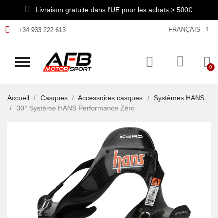
Livraison gratuite dans l'UE pour les achats > 500€
FRANÇAIS
+34 933 222 613
Accueil
Casques
Accessoires casques
Systèmes HANS
30° Système HANS Performance Zéro