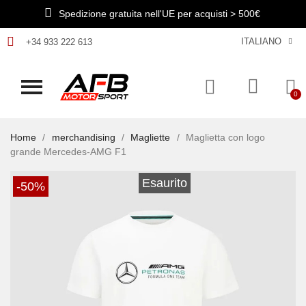
Spedizione gratuita nell'UE per acquisti > 500€
ITALIANO
+34 933 222 613
Home
merchandising
Magliette
Maglietta con logo
grande Mercedes-AMG F1
Esaurito
-50%