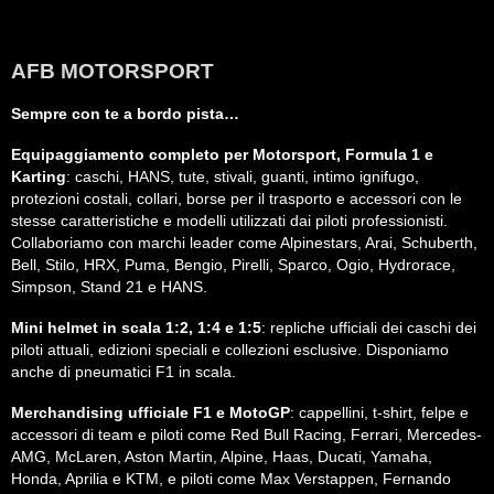
AFB MOTORSPORT
Sempre con te a bordo pista…
Equipaggiamento completo per Motorsport, Formula 1 e
Karting
: caschi, HANS, tute, stivali, guanti, intimo ignifugo,
protezioni costali, collari, borse per il trasporto e accessori con le
stesse caratteristiche e modelli utilizzati dai piloti professionisti.
Collaboriamo con marchi leader come Alpinestars, Arai, Schuberth,
Bell, Stilo, HRX, Puma, Bengio, Pirelli, Sparco, Ogio, Hydrorace,
Simpson, Stand 21 e HANS.
Mini helmet in scala 1:2, 1:4 e 1:5
: repliche ufficiali dei caschi dei
piloti attuali, edizioni speciali e collezioni esclusive. Disponiamo
anche di pneumatici F1 in scala.
Merchandising ufficiale F1 e MotoGP
: cappellini, t-shirt, felpe e
accessori di team e piloti come Red Bull Racing, Ferrari, Mercedes-
AMG, McLaren, Aston Martin, Alpine, Haas, Ducati, Yamaha,
Honda, Aprilia e KTM, e piloti come Max Verstappen, Fernando