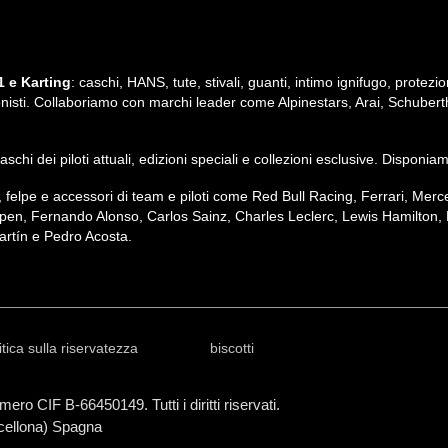
 e Karting
: caschi, HANS, tute, stivali, guanti, intimo ignifugo, protezio
ssionisti. Collaboriamo con marchi leader come Alpinestars, Arai, Schubert
i caschi dei piloti attuali, edizioni speciali e collezioni esclusive. Dispon
irt, felpe e accessori di team e piloti come Red Bull Racing, Ferrari, M
pen, Fernando Alonso, Carlos Sainz, Charles Leclerc, Lewis Hamilton, 
rtín e Pedro Acosta.
itica sulla riservatezza
biscotti
ero CIF B-66450149. Tutti i diritti riservati.
rcellona) Spagna