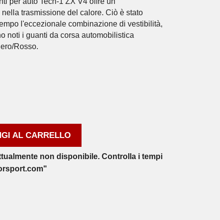
ti per auto Tech-1 ZX V4 offre un
nella trasmissione del calore. Ciò è stato
tempo l'eccezionale combinazione di vestibilità,
no noti i guanti da corsa automobilistica
Nero/Rosso.
GI AL CARRELLO
ttualmente non disponibile. Controlla i tempi
orsport.com"