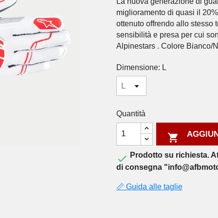
La nuova generazione di guan
miglioramento di quasi il 20% 
ottenuto offrendo allo stesso 
sensibilità e presa per cui so
Alpinestars . Colore Bianco/
Dimensione: L
Quantità
AGGIUN

Prodotto su richiesta. A

di consegna "info@afbmot
📏 Guida alle taglie