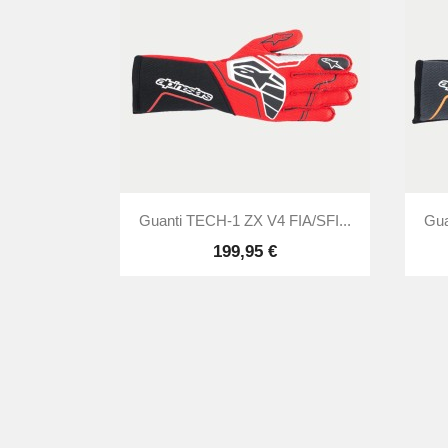

Anteprima
Guanti TECH-1 ZX V4 FIA/SFI...
Gua
199,95 €