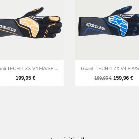


Anteprima
Anteprima
nti TECH-1 ZX V4 FIA/SFI...
Guanti TECH-1 ZX V4 FIA/SF
199,95 €
159,96 €
199,95 €