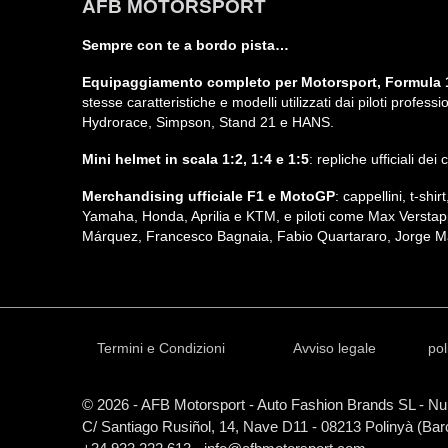
AFB MOTORSPORT
Sempre con te a bordo pista…
Equipaggiamento completo per Motorsport, Formula 1
stesse caratteristiche e modelli utilizzati dai piloti profe
Hydrorace, Simpson, Stand 21 e HANS.
Mini helmet in scala 1:2, 1:4 e 1:5
: repliche ufficiali de
Merchandising ufficiale F1 e MotoGP
: cappellini, t-sh
Yamaha, Honda, Aprilia e KTM, e piloti come Max Verstap
Márquez, Francesco Bagnaia, Fabio Quartararo, Jorge Ma
Termini e Condizioni
Avviso legale
pol
© 2026 - AFB Motorsport - Auto Fashion Brands
SL
- Num
C/ Santiago Rusiñol, 14, Nave D11 - 08213 Polinyà (Ba