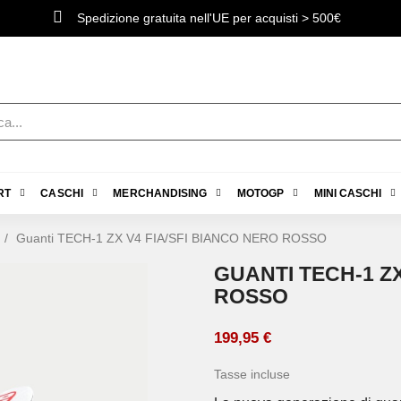
Spedizione gratuita nell'UE per acquisti > 500€
RT
CASCHI
MERCHANDISING
MOTOGP
MINI CASCHI
Guanti TECH-1 ZX V4 FIA/SFI BIANCO NERO ROSSO
GUANTI TECH-1 ZX
ROSSO
199,95 €
Tasse incluse