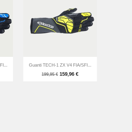

Anteprima
I...
Guanti TECH-1 ZX V4 FIA/SFI...
159,96 €
199,95 €