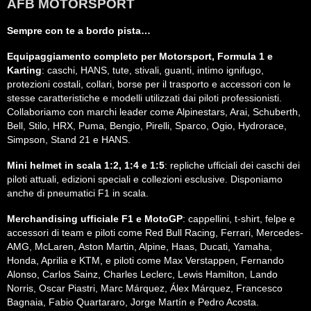
AFB MOTORSPORT
Sempre con te a bordo pista…
Equipaggiamento completo per Motorsport, Formula 1 e
Karting
: caschi, HANS, tute, stivali, guanti, intimo ignifugo,
protezioni costali, collari, borse per il trasporto e accessori con le
stesse caratteristiche e modelli utilizzati dai piloti professionisti.
Collaboriamo con marchi leader come Alpinestars, Arai, Schuberth,
Bell, Stilo, HRX, Puma, Bengio, Pirelli, Sparco, Ogio, Hydrorace,
Simpson, Stand 21 e HANS.
Mini helmet in scala 1:2, 1:4 e 1:5
: repliche ufficiali dei caschi dei
piloti attuali, edizioni speciali e collezioni esclusive. Disponiamo
anche di pneumatici F1 in scala.
Merchandising ufficiale F1 e MotoGP
: cappellini, t-shirt, felpe e
accessori di team e piloti come Red Bull Racing, Ferrari, Mercedes-
AMG, McLaren, Aston Martin, Alpine, Haas, Ducati, Yamaha,
Honda, Aprilia e KTM, e piloti come Max Verstappen, Fernando
Alonso, Carlos Sainz, Charles Leclerc, Lewis Hamilton, Lando
Norris, Oscar Piastri, Marc Márquez, Álex Márquez, Francesco
Bagnaia, Fabio Quartararo, Jorge Martín e Pedro Acosta.