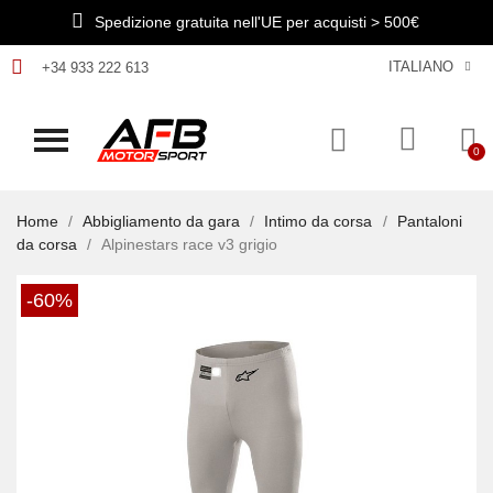
Spedizione gratuita nell'UE per acquisti > 500€
ITALIANO
+34 933 222 613
Home
Abbigliamento da gara
Intimo da corsa
Pantaloni
da corsa
Alpinestars race v3 grigio
-60%