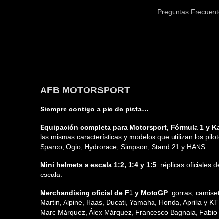
Preguntas Frecuent
AFB MOTORSPORT
Siempre contigo a pie de pista…
Equipación completa para Motorsport, Fórmula 1 y Ka
las mismas características y modelos que utilizan los pilo
Sparco, Ogio, Hydrorace, Simpson, Stand 21 y HANS.
Mini helmets a escala 1:2, 1:4 y 1:5
: réplicas oficiales
escala.
Merchandising oficial de F1 y MotoGP
: gorras, camis
Martin, Alpine, Haas, Ducati, Yamaha, Honda, Aprilia y K
Marc Márquez, Álex Márquez, Francesco Bagnaia, Fabio Q