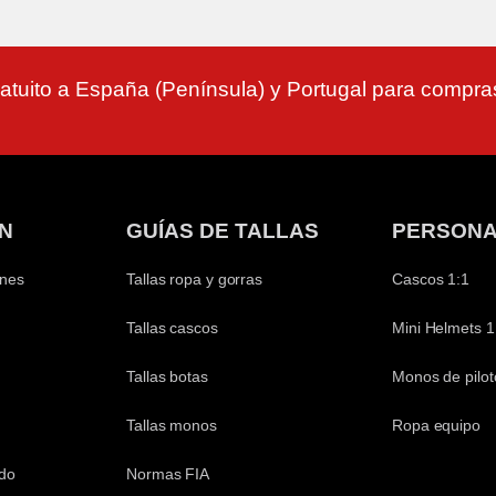
atuito a España (Península) y Portugal para compr
N
GUÍAS DE TALLAS
PERSONA
ones
Tallas ropa y gorras
Cascos 1:1
Tallas cascos
Mini Helmets 1
Tallas botas
Monos de pilot
Tallas monos
Ropa equipo
ido
Normas FIA