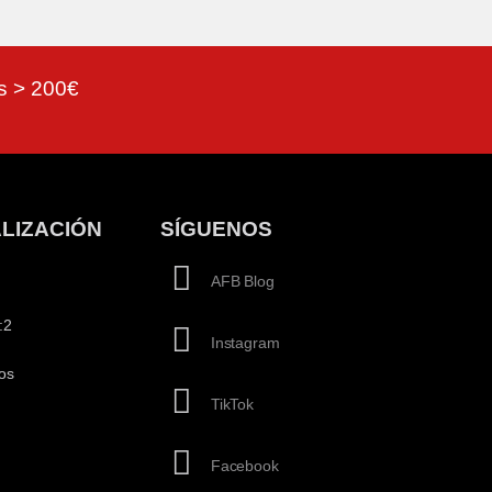
as > 200€
LIZACIÓN
SÍGUENOS
AFB Blog
:2
Instagram
os
TikTok
Facebook