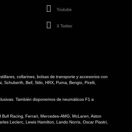
Youtube
X Twitter
tillares, collarines, bolsas de transporte y accesorios con
 Schuberth, Bell, Stilo, HRX, Puma, Bengio, Pirelli,
 exclusivas. También disponemos de neumáticos F1 a
ed Bull Racing, Ferrari, Mercedes-AMG, McLaren, Aston
les Leclerc, Lewis Hamilton, Lando Norris, Oscar Piastri,