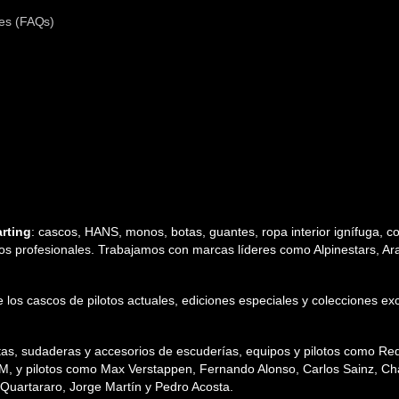
es (FAQs)
rting
: cascos, HANS, monos, botas, guantes, ropa interior ignífuga, cos
tos profesionales. Trabajamos con marcas líderes como Alpinestars, Arai,
 de los cascos de pilotos actuales, ediciones especiales y colecciones
etas, sudaderas y accesorios de escuderías, equipos y pilotos como R
TM, y pilotos como Max Verstappen, Fernando Alonso, Carlos Sainz, Char
uartararo, Jorge Martín y Pedro Acosta.