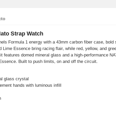
cto
ato Strap Watch
els Formula 1 energy with a 43mm carbon fiber case, bold 
ime Essence bring racing flair, while red, yellow, and green
it features domed mineral glass and a high-performance NAT
sence. Built to push limits, on and off the circuit.
l glass crystal
ment hands with luminous infill
n