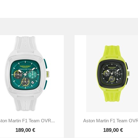


Vista rápida
Vista rápida
ton Martin F1 Team OVR...
Aston Martin F1 Team OVR
189,00 €
189,00 €