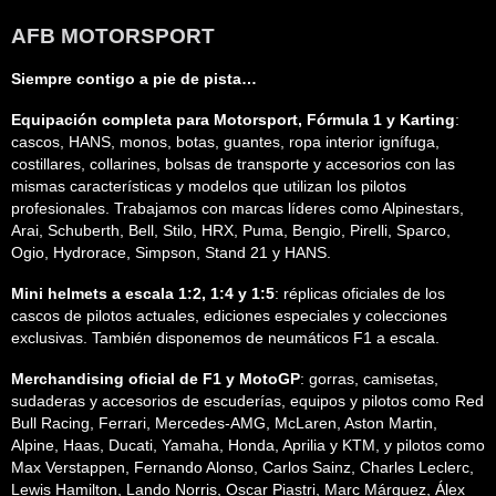
AFB MOTORSPORT
Siempre contigo a pie de pista…
Equipación completa para Motorsport, Fórmula 1 y Karting
:
cascos, HANS, monos, botas, guantes, ropa interior ignífuga,
costillares, collarines, bolsas de transporte y accesorios con las
mismas características y modelos que utilizan los pilotos
profesionales. Trabajamos con marcas líderes como Alpinestars,
Arai, Schuberth, Bell, Stilo, HRX, Puma, Bengio, Pirelli, Sparco,
Ogio, Hydrorace, Simpson, Stand 21 y HANS.
Mini helmets a escala 1:2, 1:4 y 1:5
: réplicas oficiales de los
cascos de pilotos actuales, ediciones especiales y colecciones
exclusivas. También disponemos de neumáticos F1 a escala.
Merchandising oficial de F1 y MotoGP
: gorras, camisetas,
sudaderas y accesorios de escuderías, equipos y pilotos como Red
Bull Racing, Ferrari, Mercedes-AMG, McLaren, Aston Martin,
Alpine, Haas, Ducati, Yamaha, Honda, Aprilia y KTM, y pilotos como
Max Verstappen, Fernando Alonso, Carlos Sainz, Charles Leclerc,
Lewis Hamilton, Lando Norris, Oscar Piastri, Marc Márquez, Álex