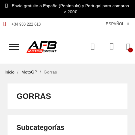
Envío gratuito a España (Península) y Portugal para compras
> 200€
ESPAÑOL
+34 933 222 613
Inicio
MotoGP
Gorras
GORRAS
Subcategorías