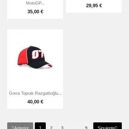
MotoGP...
29,95 €
35,00 €
Gorra Toprak Razgatlıoğlu...
40,00 €
Anterior
Siguiente
1
2
3
…
9