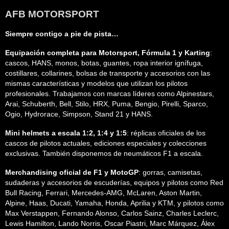
AFB MOTORSPORT
Siempre contigo a pie de pista…
Equipación completa para Motorsport, Fórmula 1 y Karting
:
cascos, HANS, monos, botas, guantes, ropa interior ignífuga,
costillares, collarines, bolsas de transporte y accesorios con las
mismas características y modelos que utilizan los pilotos
profesionales. Trabajamos con marcas líderes como Alpinestars,
Arai, Schuberth, Bell, Stilo, HRX, Puma, Bengio, Pirelli, Sparco,
Ogio, Hydrorace, Simpson, Stand 21 y HANS.
Mini helmets a escala 1:2, 1:4 y 1:5
: réplicas oficiales de los
cascos de pilotos actuales, ediciones especiales y colecciones
exclusivas. También disponemos de neumáticos F1 a escala.
Merchandising oficial de F1 y MotoGP
: gorras, camisetas,
sudaderas y accesorios de escuderías, equipos y pilotos como Red
Bull Racing, Ferrari, Mercedes-AMG, McLaren, Aston Martin,
Alpine, Haas, Ducati, Yamaha, Honda, Aprilia y KTM, y pilotos como
Max Verstappen, Fernando Alonso, Carlos Sainz, Charles Leclerc,
Lewis Hamilton, Lando Norris, Oscar Piastri, Marc Márquez, Álex