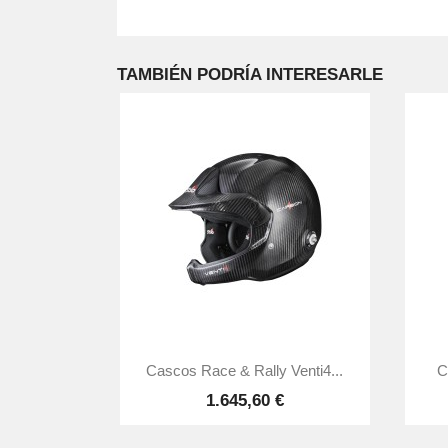
TAMBIÉN PODRÍA INTERESARLE

Vista rápida
Cascos Race & Rally Venti4...
C
1.645,60 €