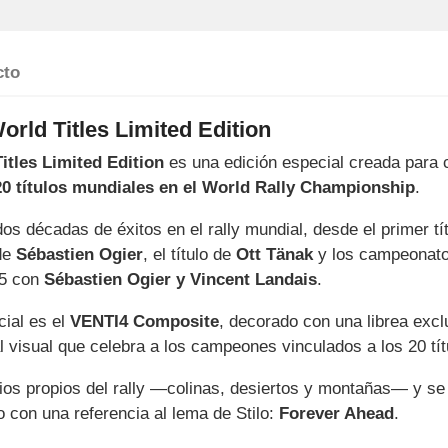
cto
rld Titles Limited Edition
tles Limited Edition
es una edición especial creada para 
20 títulos mundiales en el World Rally Championship
.
dos décadas de éxitos en el rally mundial, desde el primer t
 de
Sébastien Ogier
, el título de
Ott Tänak
y los campeonato
25 con
Sébastien Ogier y Vincent Landais
.
cial es el
VENTI4 Composite
, decorado con una librea ex
l visual que celebra a los campeones vinculados a los 20 tít
ios propios del rally —colinas, desiertos y montañas— y se
 con una referencia al lema de Stilo:
Forever Ahead
.