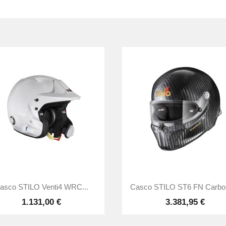


Vista rápida
Vista rápida
asco STILO Venti4 WRC...
Casco STILO ST6 FN Carbon 
1.131,00 €
3.381,95 €