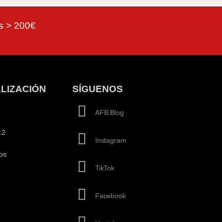
as > 200€
LIZACIÓN
SÍGUENOS
AFB Blog
:2
Instagram
os
TikTok
Facebook