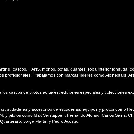
rting
: cascos, HANS, monos, botas, guantes, ropa interior ignífuga, cos
tos profesionales. Trabajamos con marcas líderes como Alpinestars, Arai,
 de los cascos de pilotos actuales, ediciones especiales y colecciones
etas, sudaderas y accesorios de escuderías, equipos y pilotos como R
TM, y pilotos como Max Verstappen, Fernando Alonso, Carlos Sainz, Char
uartararo, Jorge Martín y Pedro Acosta.