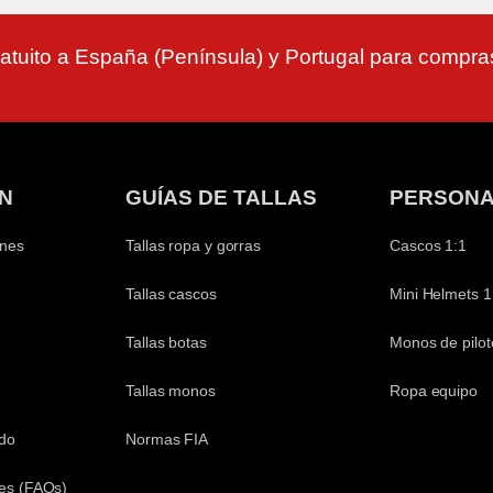
atuito a España (Península) y Portugal para compr
N
GUÍAS DE TALLAS
PERSONA
ones
Tallas ropa y gorras
Cascos 1:1
Tallas cascos
Mini Helmets 1
Tallas botas
Monos de pilot
Tallas monos
Ropa equipo
ido
Normas FIA
es (FAQs)