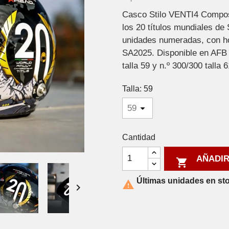
Casco Stilo VENTI4 Composi
los 20 títulos mundiales de
unidades numeradas, con h
SA2025. Disponible en AFB 
talla 59 y n.º 300/300 talla 6
Talla: 59
Cantidad
AÑADIR

Últimas unidades en st

