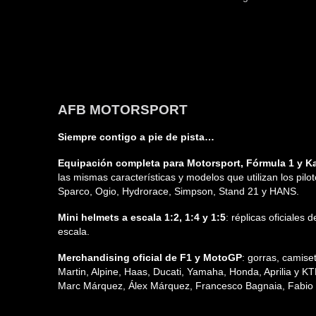
AFB MOTORSPORT
Siempre contigo a pie de pista…
Equipación completa para Motorsport, Fórmula 1 y Ka
las mismas características y modelos que utilizan los pilo
Sparco, Ogio, Hydrorace, Simpson, Stand 21 y HANS.
Mini helmets a escala 1:2, 1:4 y 1:5
: réplicas oficiales
escala.
Merchandising oficial de F1 y MotoGP
: gorras, camis
Martin, Alpine, Haas, Ducati, Yamaha, Honda, Aprilia y K
Marc Márquez, Álex Márquez, Francesco Bagnaia, Fabio Q