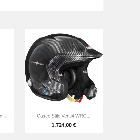

Vista rápida
-...
Casco Stilo Venti4 WRC...
1.724,00 €