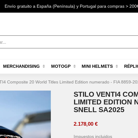
Envío gratuito a España (Península) y Portugal para compras > 200
MERCHANDISING
MOTOGP
MINI HELMETS
RÉPLI
TI4 Composite 20 World Titles Limited Edition numerado - FIA 8859-
STILO VENTI4 CO
LIMITED EDITION 
SNELL SA2025
2.178,00 €
Impuestos incluidos