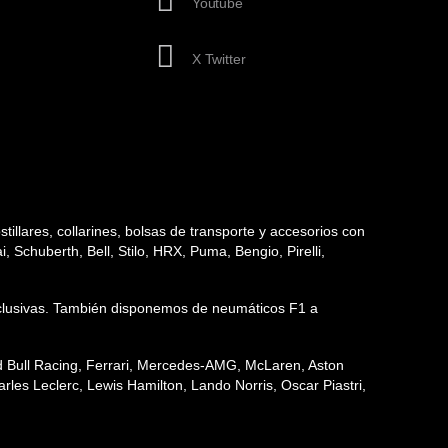
Youtube
X Twitter
tillares, collarines, bolsas de transporte y accesorios con
 Schuberth, Bell, Stilo, HRX, Puma, Bengio, Pirelli,
 exclusivas. También disponemos de neumáticos F1 a
ed Bull Racing, Ferrari, Mercedes-AMG, McLaren, Aston
les Leclerc, Lewis Hamilton, Lando Norris, Oscar Piastri,