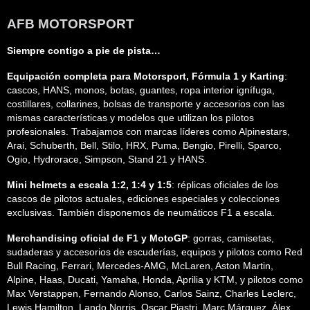
AFB MOTORSPORT
Siempre contigo a pie de pista…
Equipación completa para Motorsport, Fórmula 1 y Karting
:
cascos, HANS, monos, botas, guantes, ropa interior ignífuga,
costillares, collarines, bolsas de transporte y accesorios con las
mismas características y modelos que utilizan los pilotos
profesionales. Trabajamos con marcas líderes como Alpinestars,
Arai, Schuberth, Bell, Stilo, HRX, Puma, Bengio, Pirelli, Sparco,
Ogio, Hydrorace, Simpson, Stand 21 y HANS.
Mini helmets a escala 1:2, 1:4 y 1:5
: réplicas oficiales de los
cascos de pilotos actuales, ediciones especiales y colecciones
exclusivas. También disponemos de neumáticos F1 a escala.
Merchandising oficial de F1 y MotoGP
: gorras, camisetas,
sudaderas y accesorios de escuderías, equipos y pilotos como Red
Bull Racing, Ferrari, Mercedes-AMG, McLaren, Aston Martin,
Alpine, Haas, Ducati, Yamaha, Honda, Aprilia y KTM, y pilotos como
Max Verstappen, Fernando Alonso, Carlos Sainz, Charles Leclerc,
Lewis Hamilton, Lando Norris, Oscar Piastri, Marc Márquez, Álex