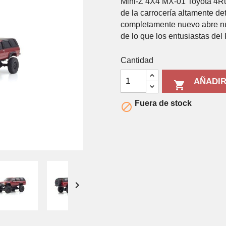
Mini-Z 4X4 MX-01 Toyota 4Ru
de la carrocería altamente de
completamente nuevo abre nu
de lo que los entusiastas del
Cantidad
AÑADIR

Fuera de stock

