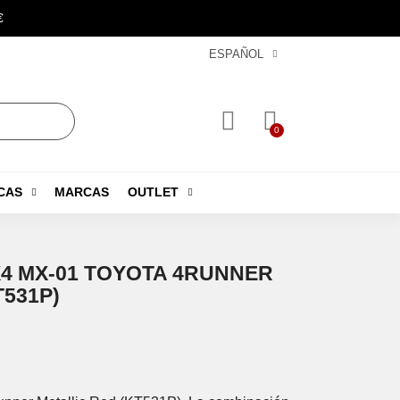
€
ESPAÑOL
CAS
MARCAS
OUTLET
X4 MX-01 TOYOTA 4RUNNER
T531P)