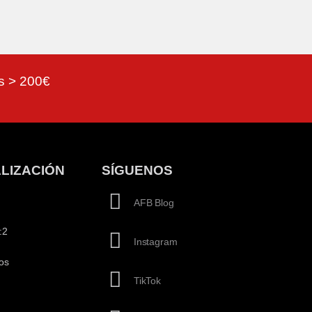
as > 200€
LIZACIÓN
SÍGUENOS
AFB Blog
:2
Instagram
os
TikTok