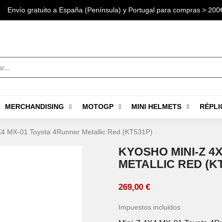
Envío gratuito a España (Península) y Portugal para compras > 200
MERCHANDISING
MOTOGP
MINI HELMETS
RÉPLI
X4 MX-01 Toyota 4Runner Metallic Red (KT531P)
KYOSHO MINI-Z 4
METALLIC RED (K
269,00 €
Impuestos incluidos