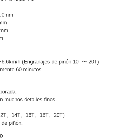
42.0mm
 mm
3 mm
mm
〜6,6km/h (Engranajes de piñón 10T〜 20T)
amente 60 minutos
rporada.
n muchos detalles finos.
10T、12T、14T、16T、18T、20T）
 de piñón.
to