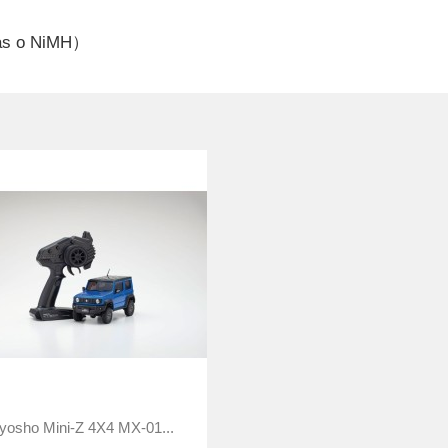
inas o NiMH）

Vista rápida
yosho Mini-Z 4X4 MX-01...