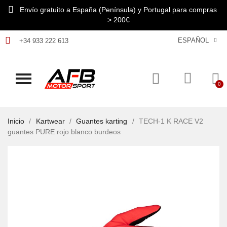
Envío gratuito a España (Península) y Portugal para compras
> 200€
ESPAÑOL
+34 933 222 613
Inicio
Kartwear
Guantes karting
TECH-1 K RACE V2
guantes PURE rojo blanco burdeos