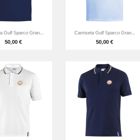


Vista rápida
Vista rápida
a Gulf Sparco Gran...
Camiseta Gulf Sparco Gran...
50,00 €
50,00 €