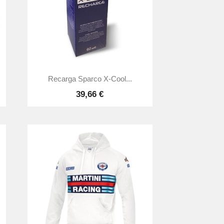

Vista rápida
Recarga Sparco X-Cool...
39,66 €