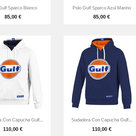


Vista rápida
Vista rápida
Gulf Sparco Blanco
Polo Gulf Sparco Azul Marino
85,00 €
85,00 €


Vista rápida
Vista rápida
 Con Capucha Gulf...
Sudadera Con Capucha Gulf...
110,00 €
110,00 €