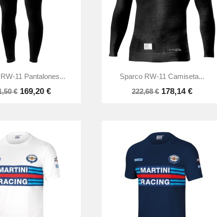


Vista rápida
Vista rápida
RW-11 Pantalones...
Sparco RW-11 Camiseta...
169,20 €
178,14 €
1,50 €
222,68 €