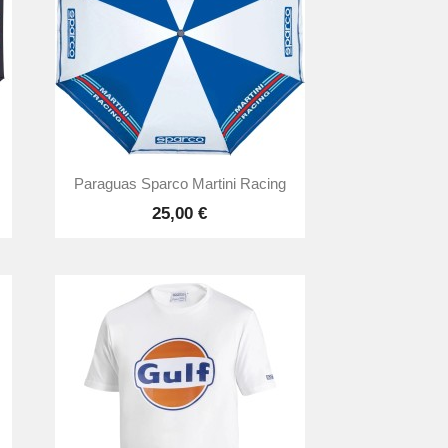

Vista rápida
Paraguas Sparco Martini Racing
25,00 €