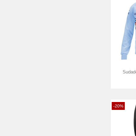
Sudade
-20%