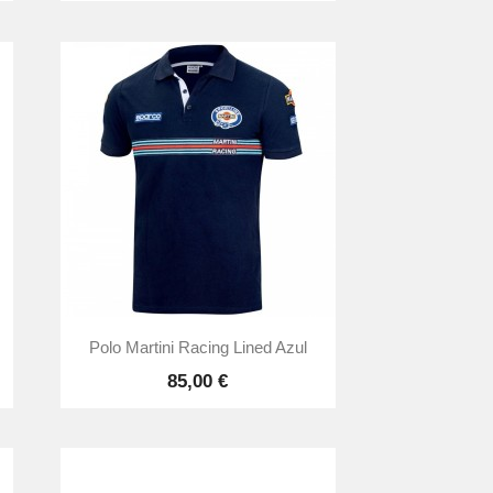

Vista rápida
Polo Martini Racing Lined Azul
85,00 €