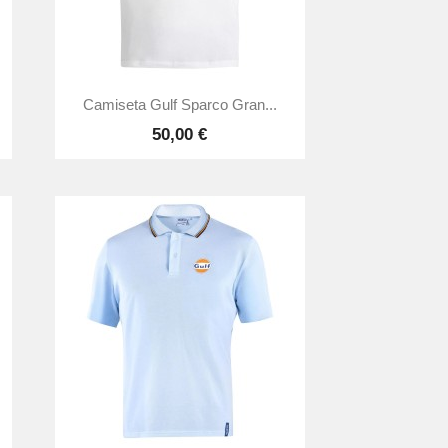

Vista rápida
Camiseta Gulf Sparco Gran...
50,00 €