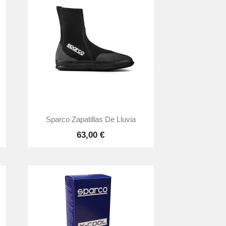

Vista rápida
Sparco Zapatillas De Lluvia
63,00 €