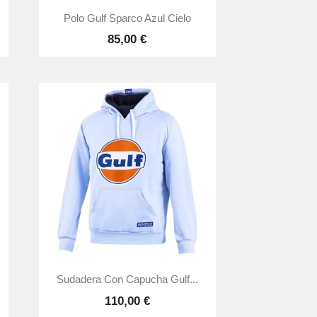

Vista rápida
Polo Gulf Sparco Azul Cielo
85,00 €

Vista rápida
Sudadera Con Capucha Gulf...
110,00 €