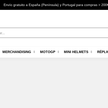
Envío gratuito a España (Península) y Portugal para compras > 200
MERCHANDISING
MOTOGP
MINI HELMETS
RÉPLI