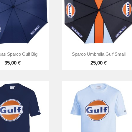


Vista rápida
Vista rápida
as Sparco Gulf Big
Sparco Umbrella Gulf Small
35,00 €
25,00 €