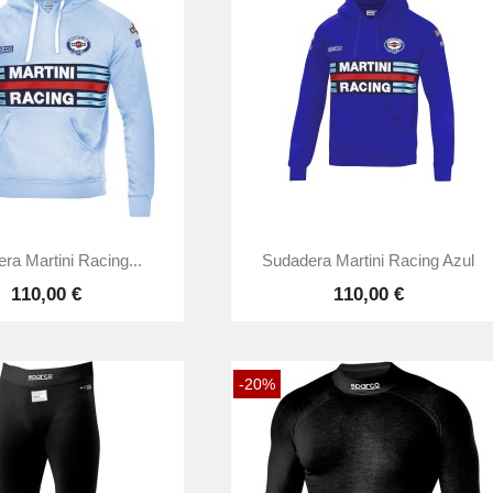


Vista rápida
Vista rápida
ra Martini Racing...
Sudadera Martini Racing Azul
110,00 €
110,00 €
-20%