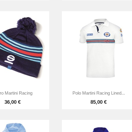


Vista rápida
Vista rápida
ro Martini Racing
Polo Martini Racing Lined...
36,00 €
85,00 €