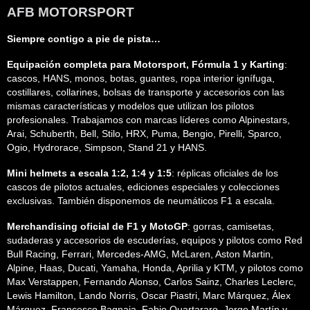
AFB MOTORSPORT
Siempre contigo a pie de pista…
Equipación completa para Motorsport, Fórmula 1 y Karting
:
cascos, HANS, monos, botas, guantes, ropa interior ignífuga,
costillares, collarines, bolsas de transporte y accesorios con las
mismas características y modelos que utilizan los pilotos
profesionales. Trabajamos con marcas líderes como Alpinestars,
Arai, Schuberth, Bell, Stilo, HRX, Puma, Bengio, Pirelli, Sparco,
Ogio, Hydrorace, Simpson, Stand 21 y HANS.
Mini helmets a escala 1:2, 1:4 y 1:5
: réplicas oficiales de los
cascos de pilotos actuales, ediciones especiales y colecciones
exclusivas. También disponemos de neumáticos F1 a escala.
Merchandising oficial de F1 y MotoGP
: gorras, camisetas,
sudaderas y accesorios de escuderías, equipos y pilotos como Red
Bull Racing, Ferrari, Mercedes-AMG, McLaren, Aston Martin,
Alpine, Haas, Ducati, Yamaha, Honda, Aprilia y KTM, y pilotos como
Max Verstappen, Fernando Alonso, Carlos Sainz, Charles Leclerc,
Lewis Hamilton, Lando Norris, Oscar Piastri, Marc Márquez, Álex
Márquez, Francesco Bagnaia, Fabio Quartararo, Jorge Martín y