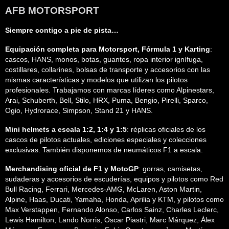
AFB MOTORSPORT
Siempre contigo a pie de pista…
Equipación completa para Motorsport, Fórmula 1 y Karting
:
cascos, HANS, monos, botas, guantes, ropa interior ignífuga,
costillares, collarines, bolsas de transporte y accesorios con las
mismas características y modelos que utilizan los pilotos
profesionales. Trabajamos con marcas líderes como Alpinestars,
Arai, Schuberth, Bell, Stilo, HRX, Puma, Bengio, Pirelli, Sparco,
Ogio, Hydrorace, Simpson, Stand 21 y HANS.
Mini helmets a escala 1:2, 1:4 y 1:5
: réplicas oficiales de los
cascos de pilotos actuales, ediciones especiales y colecciones
exclusivas. También disponemos de neumáticos F1 a escala.
Merchandising oficial de F1 y MotoGP
: gorras, camisetas,
sudaderas y accesorios de escuderías, equipos y pilotos como Red
Bull Racing, Ferrari, Mercedes-AMG, McLaren, Aston Martin,
Alpine, Haas, Ducati, Yamaha, Honda, Aprilia y KTM, y pilotos como
Max Verstappen, Fernando Alonso, Carlos Sainz, Charles Leclerc,
Lewis Hamilton, Lando Norris, Oscar Piastri, Marc Márquez, Álex