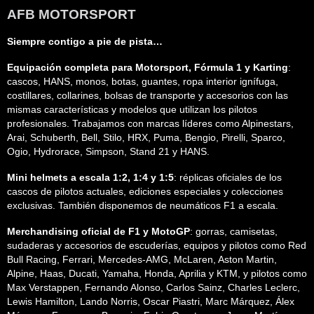
AFB MOTORSPORT
Siempre contigo a pie de pista…
Equipación completa para Motorsport, Fórmula 1 y Karting
:
cascos, HANS, monos, botas, guantes, ropa interior ignífuga,
costillares, collarines, bolsas de transporte y accesorios con las
mismas características y modelos que utilizan los pilotos
profesionales. Trabajamos con marcas líderes como Alpinestars,
Arai, Schuberth, Bell, Stilo, HRX, Puma, Bengio, Pirelli, Sparco,
Ogio, Hydrorace, Simpson, Stand 21 y HANS.
Mini helmets a escala 1:2, 1:4 y 1:5
: réplicas oficiales de los
cascos de pilotos actuales, ediciones especiales y colecciones
exclusivas. También disponemos de neumáticos F1 a escala.
Merchandising oficial de F1 y MotoGP
: gorras, camisetas,
sudaderas y accesorios de escuderías, equipos y pilotos como Red
Bull Racing, Ferrari, Mercedes-AMG, McLaren, Aston Martin,
Alpine, Haas, Ducati, Yamaha, Honda, Aprilia y KTM, y pilotos como
Max Verstappen, Fernando Alonso, Carlos Sainz, Charles Leclerc,
Lewis Hamilton, Lando Norris, Oscar Piastri, Marc Márquez, Álex