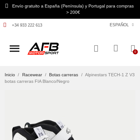
Envío gratuito a España (Península) y Portugal para compras
> 200€
ESPAÑOL
+34 933 222 613
Inicio
Racewear
Botas carreras
Alpinestars TECH-1 Z V3
botas carreras FIA Blanco/Negro